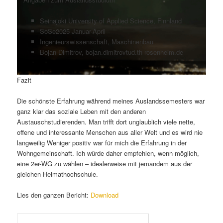
Seinäjoki University of Applied Science, Finnland
SoSe2025 Januar-April
Ingenieurswissenschaft, Maschinenbau
Bojan Dimitrov, bojan.dimitrovtud.th-rosenheim.de
Fazit
Die schönste Erfahrung während meines Auslandssemesters war
ganz klar das soziale Leben mit den anderen
Austauschstudierenden. Man trifft dort unglaublich viele nette,
offene und interessante Menschen aus aller Welt und es wird nie
langweilig Weniger positiv war für mich die Erfahrung in der
Wohngemeinschaft. Ich würde daher empfehlen, wenn möglich,
eine 2er-WG zu wählen – idealerweise mit jemandem aus der
gleichen Heimathochschule.
Lies den ganzen Bericht:
Download