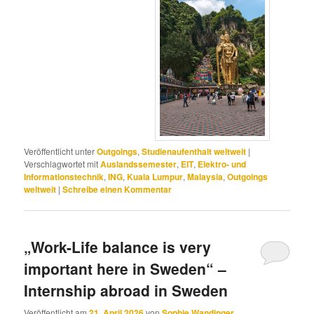
Veröffentlicht unter
Outgoings
,
Studienaufenthalt weltweit
|
Verschlagwortet mit
Auslandssemester
,
EIT
,
Elektro- und
Informationstechnik
,
ING
,
Kuala Lumpur
,
Malaysia
,
Outgoings
weltweit
|
Schreibe einen Kommentar
„Work-Life balance is very
important here in Sweden“ –
Internship abroad in Sweden
Veröffentlicht am
21. April 2026
von
Sophie Wandinger