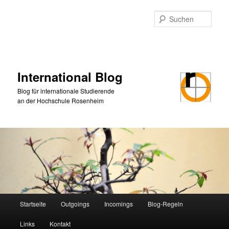
Zum
Zum
primären
sekundären
Such
Inhalt
Inhalt
springen
springen
International Blog
Blog für internationale Studierende
an der Hochschule Rosenheim
Hauptmenü
Startseite
Outgoings
Incomings
Blog-Regeln
Links
Kontakt