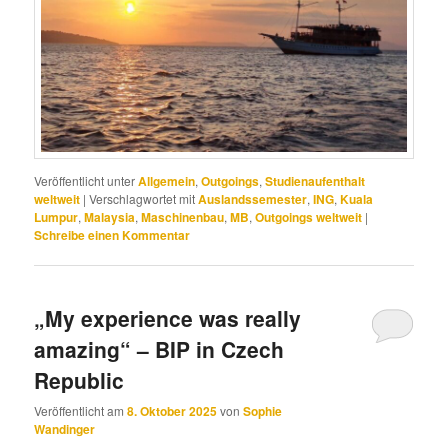
Veröffentlicht unter
Allgemein
,
Outgoings
,
Studienaufenthalt
weltweit
|
Verschlagwortet mit
Auslandssemester
,
ING
,
Kuala
Lumpur
,
Malaysia
,
Maschinenbau
,
MB
,
Outgoings weltweit
|
Schreibe einen Kommentar
„My experience was really
amazing“ – BIP in Czech
Republic
Veröffentlicht am
8. Oktober 2025
von
Sophie
Wandinger