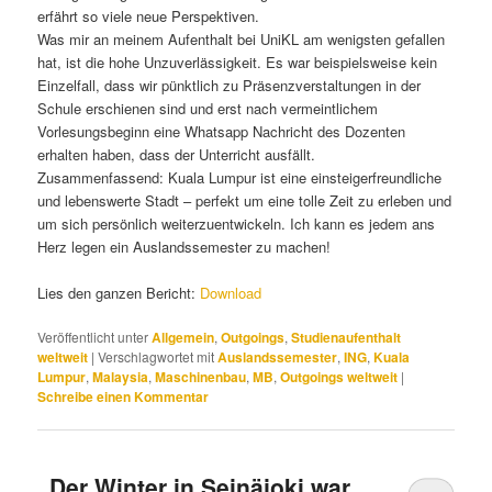
erfährt so viele neue Perspektiven.
Was mir an meinem Aufenthalt bei UniKL am wenigsten gefallen
hat, ist die hohe Unzuverlässigkeit. Es war beispielsweise kein
Einzelfall, dass wir pünktlich zu Präsenzverstaltungen in der
Schule erschienen sind und erst nach vermeintlichem
Vorlesungsbeginn eine Whatsapp Nachricht des Dozenten
erhalten haben, dass der Unterricht ausfällt.
Zusammenfassend: Kuala Lumpur ist eine einsteigerfreundliche
und lebenswerte Stadt – perfekt um eine tolle Zeit zu erleben und
um sich persönlich weiterzuentwickeln. Ich kann es jedem ans
Herz legen ein Auslandssemester zu machen!
Lies den ganzen Bericht:
Download
Veröffentlicht unter
Allgemein
,
Outgoings
,
Studienaufenthalt
weltweit
|
Verschlagwortet mit
Auslandssemester
,
ING
,
Kuala
Lumpur
,
Malaysia
,
Maschinenbau
,
MB
,
Outgoings weltweit
|
Schreibe einen Kommentar
„Der Winter in Seinäjoki war