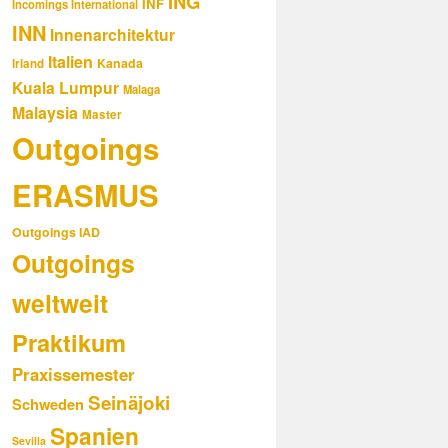
ING
INF
Incomings International
INN
Innenarchitektur
Italien
Kanada
Irland
Kuala Lumpur
Malaga
Malaysia
Master
Outgoings
ERASMUS
Outgoings IAD
Outgoings
weltweit
Praktikum
Praxissemester
Seinäjoki
Schweden
Spanien
Sevilla