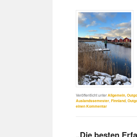
Veröffentlicht unter
Allgemein
,
Outgo
Auslandssemester
,
Finnland
,
Outg
einen Kommentar
„Die besten Erf