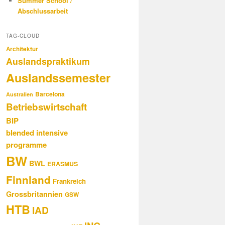
Summer School /
Abschlussarbeit
TAG-CLOUD
Architektur
Auslandspraktikum
Auslandssemester
Barcelona
Australien
Betriebswirtschaft
BIP
blended intensive
programme
BW
BWL
ERASMUS
Finnland
Frankreich
Grossbritannien
GSW
HTB
IAD