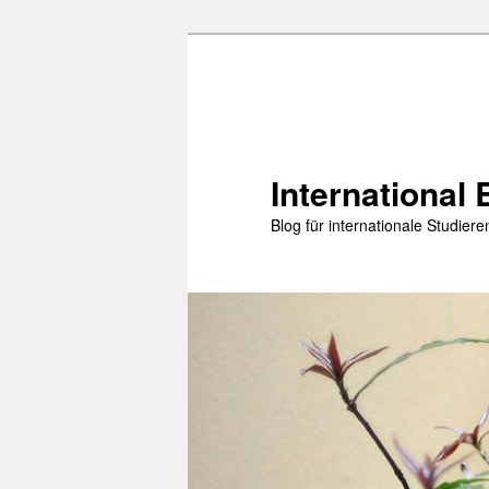
Zum
Zum
primären
sekundären
Inhalt
Inhalt
springen
springen
International 
Blog für internationale Studie