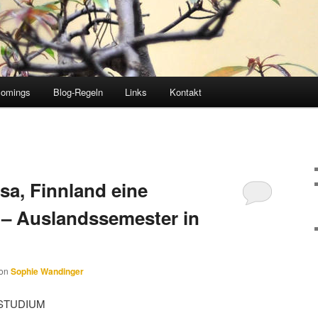
comings
Blog-Regeln
Links
Kontakt
asa, Finnland eine
“ – Auslandssemester in
on
Sophie Wandinger
STUDIUM