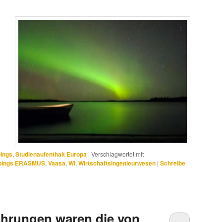
ings
,
Studienaufenthalt Europa
|
Verschlagwortet mit
oings ERASMUS
,
Vaasa
,
WI
,
Wirtschaftsingenieurwesen
|
Schreibe
ahrungen waren die von