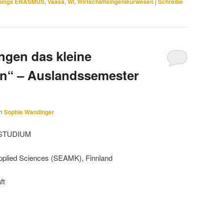
oings ERASMUS
,
Vaasa
,
WI
,
Wirtschaftsingenieurwesen
|
Schreibe
ngen das kleine
n“ – Auslandssemester
on
Sophie Wandinger
STUDIUM
Applied Sciences (SEAMK), Finnland
ft