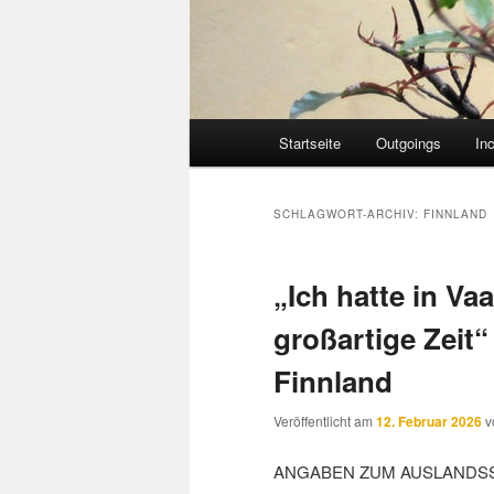
Hauptmenü
Startseite
Outgoings
In
SCHLAGWORT-ARCHIV:
FINNLAND
„Ich hatte in Va
großartige Zeit
Finnland
Veröffentlicht am
12. Februar 2026
v
ANGABEN ZUM AUSLANDS