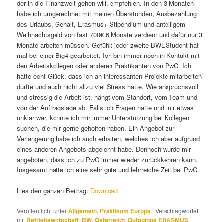
der in die Finanzwelt gehen will, empfehlen. In den 3 Monaten
habe ich umgerechnet mit meinen Überstunden, Ausbezahlung
des Urlaubs, Gehalt, Erasmus+ Stipendium und anteiligem
Weihnachtsgeld von fast 700€ 6 Monate verdient und dafür nur 3
Monate arbeiten müssen. Gefühlt jeder zweite BWL-Student hat
mal bei einer Big4 gearbeitet. Ich bin immer noch in Kontakt mit
den Arbeitskollegen oder anderen Praktikanten von PwC. Ich
hatte echt Glück, dass ich an interessanten Projekte mitarbeiten
durfte und auch nicht allzu viel Stress hatte. Wie anspruchsvoll
und stressig die Arbeit ist, hängt vom Standort, vom Team und
von der Auftragslage ab. Falls ich Fragen hatte und mir etwas
unklar war, konnte ich mir immer Unterstützung bei Kollegen
suchen, die mir gerne geholfen haben. Ein Angebot zur
Verlängerung habe ich auch erhalten, welches ich aber aufgrund
eines anderen Angebots abgelehnt habe. Dennoch wurde mir
angeboten, dass ich zu PwC immer wieder zurückkehren kann.
Insgesamt hatte ich eine sehr gute und lehrreiche Zeit bei PwC.
Lies den ganzen Beitrag:
Download
Veröffentlicht unter
Allgemein
,
Praktikum Europa
|
Verschlagwortet
mit
Betriebswirtschaft
,
BW
,
Österreich
,
Outgoings ERASMUS
,