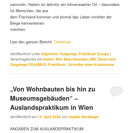
sammeln. Hallein ist definitiv ein lohnenswerter Ort – besonders
für Menschen, die aus
dem Flachland kommen und einmal das Leben inmitten der
Berge kennenlernen
möchten.
Lies den ganzen Bericht:
Download
Veröffentlicht unter
Allgemein
,
Outgoings
,
Praktikum Europa
|
Verschlagwortet mit
Hallein
,
ING
,
Maschinenbau
,
MB
,
Österreich
,
Outgoings ERASMUS
,
Praktikum
|
Schreibe einen Kommentar
„Von Wohnbauten bis hin zu
Museumsgebäuden“ –
Auslandspraktikum in Wien
Veröffentlicht am
14. April 2026
von
Sophie Wandinger
ANGABEN ZUM AUSLANDSPRAKTIKUM