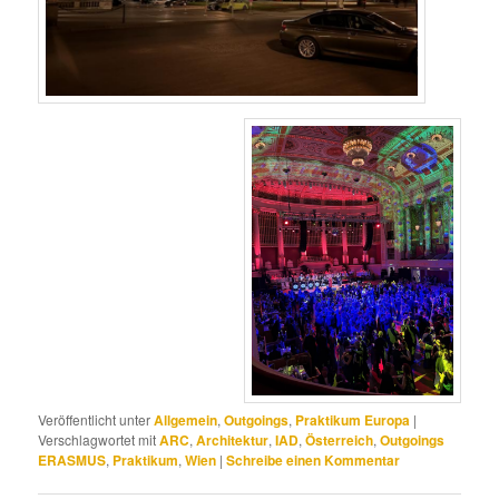
Veröffentlicht unter
Allgemein
,
Outgoings
,
Praktikum Europa
|
Verschlagwortet mit
ARC
,
Architektur
,
IAD
,
Österreich
,
Outgoings
ERASMUS
,
Praktikum
,
Wien
|
Schreibe einen Kommentar