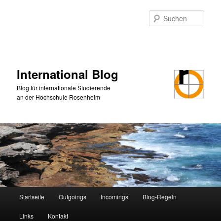
Zum
Zum
primären
sekundären
Such
Inhalt
Inhalt
springen
springen
International Blog
Blog für internationale Studierende
an der Hochschule Rosenheim
Hauptmenü
Startseite
Outgoings
Incomings
Blog-Regeln
Links
Kontakt