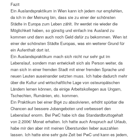
Fazit
Ein Auslandspraktikum in Wien kann ich jedem nur empfehlen,
da ich in der Meinung bin, dass sie zu einer der schönsten
Städte in Europa zum Leben zählt. Ihr werdet nie wieder die
Möglichkeit haben, so günstig und einfach ins Ausland zu
kommen und dann auch noch Geld dafür zu bekommen. Wien ist
einer der schönsten Städte Europas, was ein weiterer Grund für
ein Aufenthalt dort ist.
Ein Auslandspraktikum mach sich nicht nur sehr gut im
Lebenslauf, sondern man entwickelt sich als Person weiter, da
man sich in einer fremden Stadt mit einer fremden Sprache und
neuen Leuten auseinander setzten muss. Ich habe dadurch mehr
über die Kultur und wirtschaftliche Lage von osteuropäischen
Ländern lernen können, da einige Arbeitskollegen aus Ungarn,
Tschechien, Rumänien, etc. kommen.
Ein Praktikum bei einer Big4 zu absolvieren, erhöht spürbar die
Chancen auf bessere Jobangeboten und verbessert den
Lebenslauf enorm. Bei PwC habe ich das Standardbruttogehalt
von 2.200€/ Monat erhalten. Ich hatte auch Anspruch auf Urlaub,
habe mir den aber mit meinen Überstunden lieber auszahlen
lassen. Ich hatte eine sehr gute Zeit bei PwC und kann es jedem,