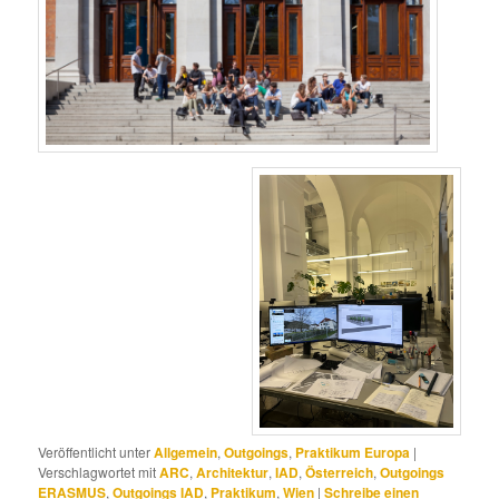
Veröffentlicht unter
Allgemein
,
Outgoings
,
Praktikum Europa
|
Verschlagwortet mit
ARC
,
Architektur
,
IAD
,
Österreich
,
Outgoings
ERASMUS
,
Outgoings IAD
,
Praktikum
,
Wien
|
Schreibe einen