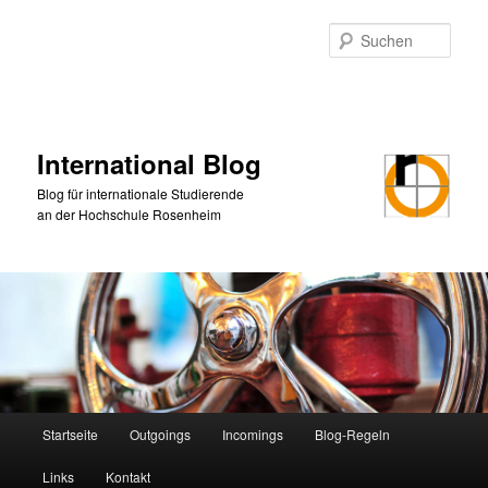
Zum
Zum
primären
sekundären
Such
Inhalt
Inhalt
springen
springen
International Blog
Blog für internationale Studierende
an der Hochschule Rosenheim
Hauptmenü
Startseite
Outgoings
Incomings
Blog-Regeln
Links
Kontakt