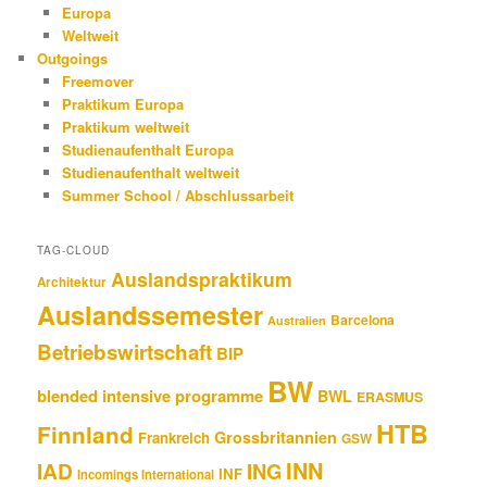
Europa
Weltweit
Outgoings
Freemover
Praktikum Europa
Praktikum weltweit
Studienaufenthalt Europa
Studienaufenthalt weltweit
Summer School / Abschlussarbeit
TAG-CLOUD
Auslandspraktikum
Architektur
Auslandssemester
Barcelona
Australien
Betriebswirtschaft
BIP
BW
blended intensive programme
BWL
ERASMUS
HTB
Finnland
Grossbritannien
Frankreich
GSW
INN
IAD
ING
INF
Incomings International