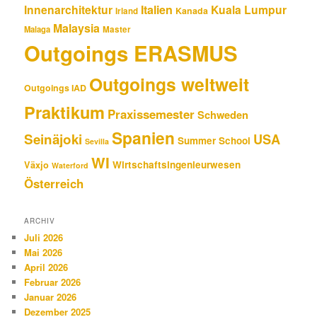
Innenarchitektur
Italien
Kuala Lumpur
Kanada
Irland
Malaysia
Malaga
Master
Outgoings ERASMUS
Outgoings weltweit
Outgoings IAD
Praktikum
Praxissemester
Schweden
Spanien
Seinäjoki
USA
Summer School
Sevilla
WI
Wirtschaftsingenieurwesen
Växjo
Waterford
Österreich
ARCHIV
Juli 2026
Mai 2026
April 2026
Februar 2026
Januar 2026
Dezember 2025