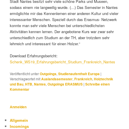
Stadt Nantes besitzt sehr viele schöne Parks und Museen,
sodass einem nie langweilig wurde. (…) Das Semester in Nantes
ermöglichte mir das Kennenlernen einer anderen Kultur und vieler
interessanter Menschen. Speziell durch das Erasmus- Netzwerk
konnte man sehr viele Menschen bei unterschiedlichsten
Aktivitäten kennen lernen. Der angebotene Kurs war zwar sehr
unterschiedlich zum Studium an der TH, aber trotzdem sehr
lehrreich und interessant für einen Holzer.“
Download Erfahrungsbericht:
Schenk_WS19_Erfahrungsbericht_Studium_Frankreich_Nantes
Veröffentlicht unter
Outgoings
,
Studienaufenthalt Europa
|
Verschlagwortet mit
Auslandssemester
,
Frankreich
,
Holztechnik
und Bau
,
HTB
,
Nantes
,
Outgoings ERASMUS
|
Schreibe einen
Kommentar
Anmelden
Allgemein
Incomings