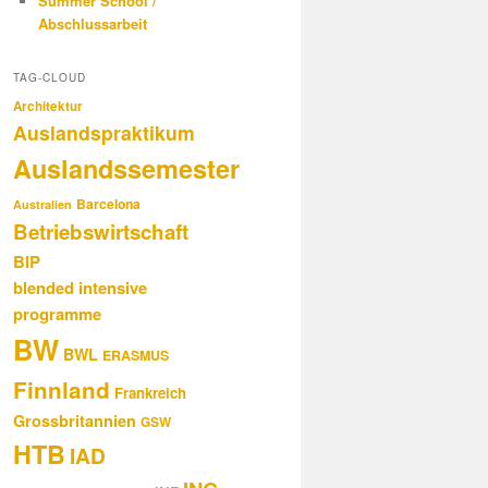
Summer School /
Abschlussarbeit
TAG-CLOUD
Architektur
Auslandspraktikum
Auslandssemester
Barcelona
Australien
Betriebswirtschaft
BIP
blended intensive
programme
BW
BWL
ERASMUS
Finnland
Frankreich
Grossbritannien
GSW
HTB
IAD