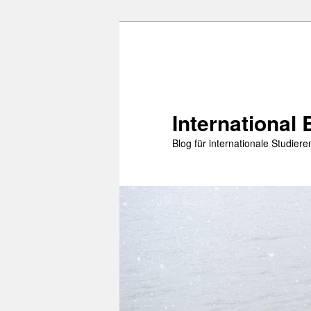
Zum
Zum
primären
sekundären
Inhalt
Inhalt
springen
springen
International 
Blog für internationale Studie