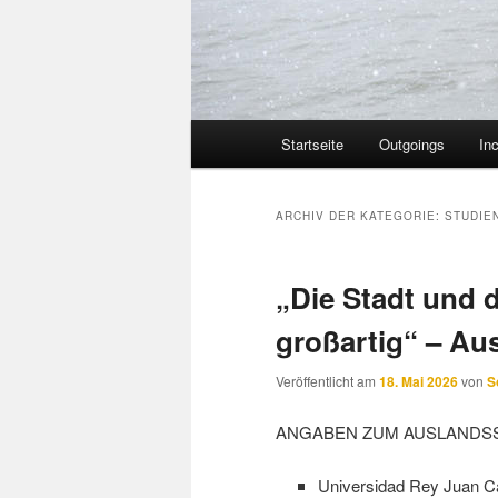
Hauptmenü
Startseite
Outgoings
In
ARCHIV DER KATEGORIE:
STUDIE
„Die Stadt und 
großartig“ – Au
Veröffentlicht am
18. Mai 2026
von
S
ANGABEN ZUM AUSLANDS
Universidad Rey Juan Ca