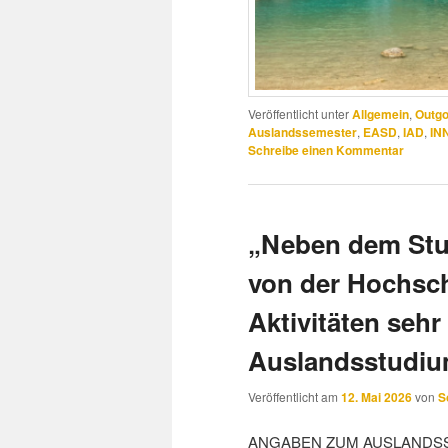
Veröffentlicht unter
Allgemein
,
Outgo
Auslandssemester
,
EASD
,
IAD
,
IN
Schreibe einen Kommentar
„Neben dem Stu
von der Hochsch
Aktivitäten seh
Auslandsstudiu
Veröffentlicht am
12. Mai 2026
von
S
ANGABEN ZUM AUSLANDS