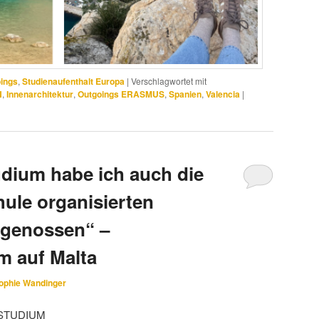
ings
,
Studienaufenthalt Europa
|
Verschlagwortet mit
N
,
Innenarchitektur
,
Outgoings ERASMUS
,
Spanien
,
Valencia
|
dium habe ich auch die
ule organisierten
r genossen“ –
m auf Malta
ophie Wandinger
STUDIUM