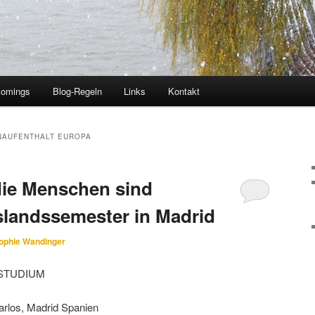
comings
Blog-Regeln
Links
Kontakt
NAUFENTHALT EUROPA
die Menschen sind
slandssemester in Madrid
ophie Wandinger
STUDIUM
rlos, Madrid Spanien