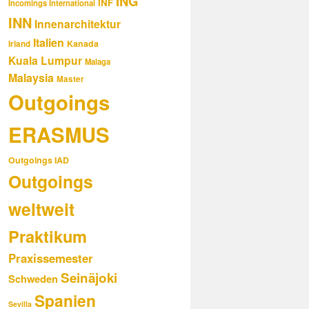
ING
INF
Incomings International
INN
Innenarchitektur
Italien
Kanada
Irland
Kuala Lumpur
Malaga
Malaysia
Master
Outgoings
ERASMUS
Outgoings IAD
Outgoings
weltweit
Praktikum
Praxissemester
Seinäjoki
Schweden
Spanien
Sevilla