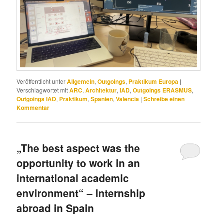
Veröffentlicht unter
Allgemein
,
Outgoings
,
Praktikum Europa
|
Verschlagwortet mit
ARC
,
Architektur
,
IAD
,
Outgoings ERASMUS
,
Outgoings IAD
,
Praktikum
,
Spanien
,
Valencia
|
Schreibe einen
Kommentar
„The best aspect was the
opportunity to work in an
international academic
environment“ – Internship
abroad in Spain