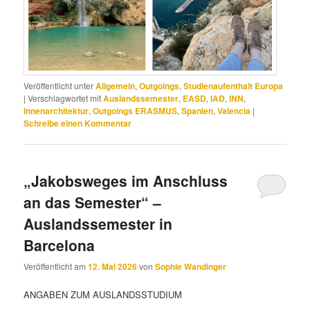
Veröffentlicht unter
Allgemein
,
Outgoings
,
Studienaufenthalt Europa
|
Verschlagwortet mit
Auslandssemester
,
EASD
,
IAD
,
INN
,
Innenarchitektur
,
Outgoings ERASMUS
,
Spanien
,
Valencia
|
Schreibe einen Kommentar
„Jakobsweges im Anschluss
an das Semester“ –
Auslandssemester in
Barcelona
Veröffentlicht am
12. Mai 2026
von
Sophie Wandinger
ANGABEN ZUM AUSLANDSSTUDIUM