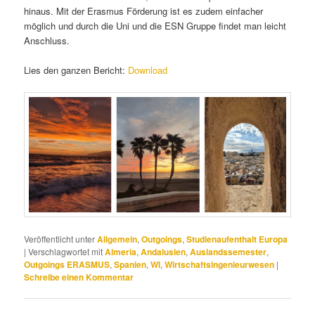
hinaus. Mit der Erasmus Förderung ist es zudem einfacher
möglich und durch die Uni und die ESN Gruppe findet man leicht
Anschluss.
Lies den ganzen Bericht:
Download
Veröffentlicht unter
Allgemein
,
Outgoings
,
Studienaufenthalt Europa
|
Verschlagwortet mit
Almeria
,
Andalusien
,
Auslandssemester
,
Outgoings ERASMUS
,
Spanien
,
WI
,
Wirtschaftsingenieurwesen
|
Schreibe einen Kommentar