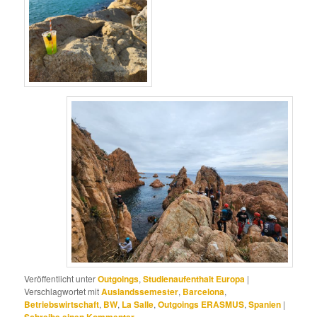
Veröffentlicht unter
Outgoings
,
Studienaufenthalt Europa
|
Verschlagwortet mit
Auslandssemester
,
Barcelona
,
Betriebswirtschaft
,
BW
,
La Salle
,
Outgoings ERASMUS
,
Spanien
|
Schreibe einen Kommentar