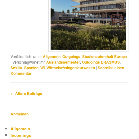
Veröffentlicht unter
Allgemein
,
Outgoings
,
Studienaufenthalt Europa
|
Verschlagwortet mit
Auslandssemester
,
Outgoings ERASMUS
,
Sevilla
,
Spanien
,
WI
,
Wirtschaftsingenieurwesen
|
Schreibe einen
Kommentar
Beitragsnavigation
←
Ältere Beiträge
Anmelden
Allgemein
Incomings