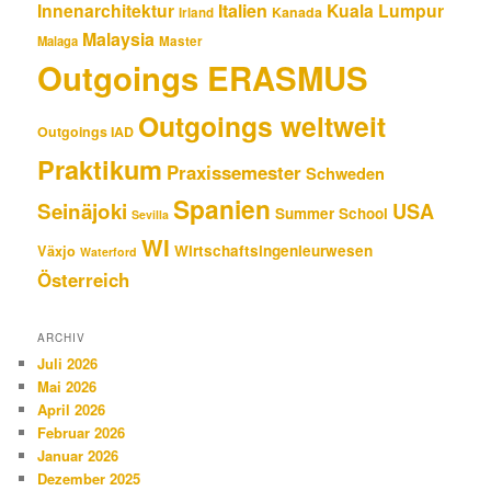
Innenarchitektur
Italien
Kuala Lumpur
Kanada
Irland
Malaysia
Malaga
Master
Outgoings ERASMUS
Outgoings weltweit
Outgoings IAD
Praktikum
Praxissemester
Schweden
Spanien
Seinäjoki
USA
Summer School
Sevilla
WI
Wirtschaftsingenieurwesen
Växjo
Waterford
Österreich
ARCHIV
Juli 2026
Mai 2026
April 2026
Februar 2026
Januar 2026
Dezember 2025