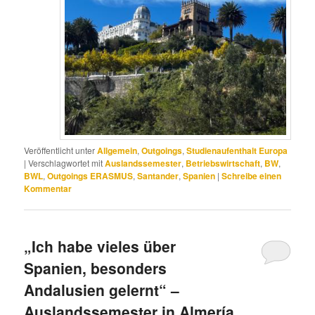
Veröffentlicht unter
Allgemein
,
Outgoings
,
Studienaufenthalt Europa
|
Verschlagwortet mit
Auslandssemester
,
Betriebswirtschaft
,
BW
,
BWL
,
Outgoings ERASMUS
,
Santander
,
Spanien
|
Schreibe einen
Kommentar
„Ich habe vieles über
Spanien, besonders
Andalusien gelernt“ –
Auslandssemester in Almería