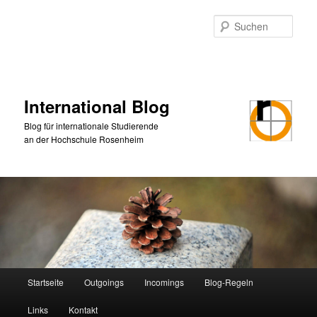
Zum
Zum
primären
sekundären
Such
Inhalt
Inhalt
springen
springen
International Blog
Blog für internationale Studierende
an der Hochschule Rosenheim
Hauptmenü
Startseite
Outgoings
Incomings
Blog-Regeln
Links
Kontakt