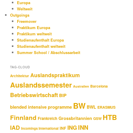
Europa
Weltweit
Outgoings
Freemover
Praktikum Europa
Praktikum weltweit
Studienaufenthalt Europa
Studienaufenthalt weltweit
Summer School / Abschlussarbeit
TAG-CLOUD
Auslandspraktikum
Architektur
Auslandssemester
Barcelona
Australien
Betriebswirtschaft
BIP
BW
blended intensive programme
BWL
ERASMUS
HTB
Finnland
Grossbritannien
Frankreich
GSW
INN
IAD
ING
INF
Incomings International