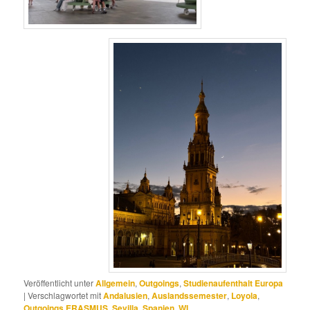
Veröffentlicht unter
Allgemein
,
Outgoings
,
Studienaufenthalt Europa
|
Verschlagwortet mit
Andalusien
,
Auslandssemester
,
Loyola
,
Outgoings ERASMUS
,
Sevilla
,
Spanien
,
WI
,