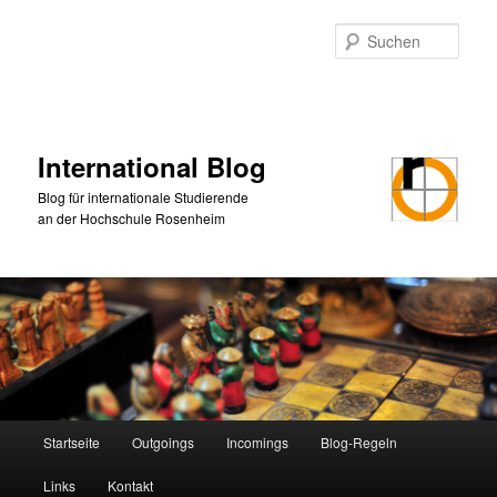
Zum
Zum
primären
sekundären
Such
Inhalt
Inhalt
springen
springen
International Blog
Blog für internationale Studierende
an der Hochschule Rosenheim
Hauptmenü
Startseite
Outgoings
Incomings
Blog-Regeln
Links
Kontakt