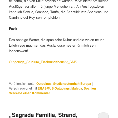
teilnahm, die von MSE organisiert wurden. MSE bietet preiswerte
Ausflüge, vor allem für junge Menschen an. An Ausflugszielen
kann ich Sevilla, Granada, Tarifa, die Atlantikküste Spaniens und
Caminito del Rey sehr empfehlen.
Fazit
Das sonnige Wetter, die spanische Kultur und die vielen neuen
Erlebnisse machten das Auslandssemester für mich sehr
lohnenswert!
Outgoings_Studium_Erfahrungsbericht_SMS
Veröffentlicht unter
Outgoings
,
Studienaufenthalt Europa
|
Verschlagwortet mit
ERASMUS Outgoings
,
Malaga
,
Spanien
|
Schreibe einen Kommentar
„Sagrada Familia, Strand,