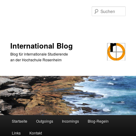
Zum
primären
Such
Inhalt
springen
International Blog
Blog für internationale Studierende
an der Hochschule Rosenheim
Hauptmenü
Startseite
Outgoings
Incomings
Blog-Regeln
Links
Kontakt