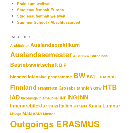
Praktikum weltweit
Studienaufenthalt Europa
Studienaufenthalt weltweit
Summer School / Abschlussarbeit
TAG-CLOUD
Auslandspraktikum
Architektur
Auslandssemester
Barcelona
Australien
Betriebswirtschaft
BIP
BW
blended intensive programme
BWL
ERASMUS
HTB
Finnland
Grossbritannien
Frankreich
GSW
INN
IAD
ING
INF
Incomings International
Innenarchitektur
Italien
Kuala Lumpur
Kanada
Irland
Malaysia
Malaga
Master
Outgoings ERASMUS