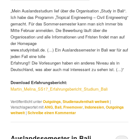
„Mein Auslandsstudium lief über die Organisation „Study in Bali“.
Ich habe das Programm „Tropical Engineering – Civil Enigneering“
gemacht. Für das Sommer-semester kann man sich immer bis
Mitte Februar anmelden. Die Bewerbung läuft über die
Organiosation und alle Informationen und Fristen findet man auf
der Homepage
www.studyinbali.de. (…) Ein Auslandssemester in Bali war für auf
jeden Fall eine tolle
Erfahrung!! Die Vorlesungen haben ein anderes Niveau als in
Deutschland, was aber auch mal interessant zu sehen ist. (…)“
Download Erfahrungsbericht:
Martin_Melina_SS17_Erfahrungsbericht_Studium_Bali
Veröffentlicht unter
Outgoings
,
Studienaufenthalt weltweit
|
Verschlagwortet mit
ANG
,
Bali
,
Freemover
,
Indonesien
,
Outgoings
weltweit
|
Schreibe einen Kommentar
Auslandssemester in Bali,