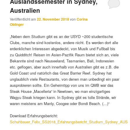
Auslandssemester in Sydney,
Australien
Veröffentlicht am
22. November 2018
von
Corina
Oblinger
„Neben dem Studium gibt es an der USYD ~200 studentische
Clubs, manche sind kostenlos, andere nicht. Es werden dort alle
erdenklichen Interessen abgedeckt, von Musik und Fußball bis
zu Quidditch! Reisen im Asien-Pazifik Raum bietet sich an, viele
Bekannte sind nach Neuseeland, Tasmanien, Bali, Indonesien
etc. geflogen, aber auch innerhalb von Australien gibt es z.B. die
Gold Coast und natürlich das Great Barrier Reef. Sydney hat
unglaublich viele Restaurants, von denen man unbedingt ein paar
ausprobieren sollte. Ein Geheimtipp von uns im QMB war das
Steak House „Macelleria“ in Newtown, wo man einzigartiges
Wagyu Steak kriegen kann. In Sydney gibt es tolle Strände, wir
waren meistens am Manly, Coogee oder Bondi Beach. (…)“
Download Erfahrungsbericht:
Schuhbauer_Felix_SS2018_Erfahrungsbericht_Studium_Sydney_AUS