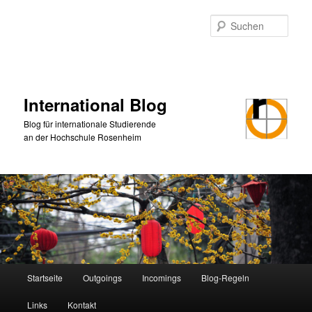
Zum
Zum
primären
sekundären
Such
Inhalt
Inhalt
springen
springen
International Blog
Blog für internationale Studierende
an der Hochschule Rosenheim
Hauptmenü
Startseite
Outgoings
Incomings
Blog-Regeln
Links
Kontakt