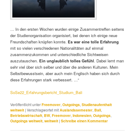
…
In den ersten Wochen wurden einige Zusammentreffen seitens
der Studienorganisation organisiert, bei denen ich einige neue
Freundschaften knüpfen konnte.
Es war eine tolle Erfahrung
mit so vielen verschiedenen Nationalitäten auf einmal
zusammenzukommen und unterschiedliche Sichtweisen
auszutauschen.
Ein unglaublich tolles Gefühl
. Dabei lernt man
sehr viel über sich selber und über die anderen Kulturen. Mein
Selbstbewusstsein, aber auch mein Englisch haben sich durch
diese Erfahrungen stark verbessert. …“
SoSe22_Erfahrungsbericht_Studium_Bali
Veröffentlicht unter
Freemover
,
Outgoings
,
Studienaufenthalt
weltweit
|
Verschlagwortet mit
Auslandssemester
,
Bali
,
Betriebswirtschaft
,
BW
,
Freemover
,
Indonesien
,
Outgoings
,
Outgoings weltweit
,
weltweit
|
Schreibe einen Kommentar