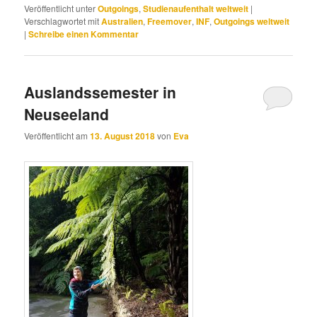
Veröffentlicht unter
Outgoings
,
Studienaufenthalt weltweit
|
Verschlagwortet mit
Australien
,
Freemover
,
INF
,
Outgoings weltweit
|
Schreibe einen Kommentar
Auslandssemester in
Neuseeland
Veröffentlicht am
13. August 2018
von
Eva