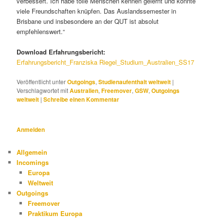
verbessert. Ich habe tolle Menschen kennen gelernt und konnte
viele Freundschaften knüpfen. Das Auslandssemester in
Brisbane und insbesondere an der QUT ist absolut
empfehlenswert.“
Download Erfahrungsbericht:
Erfahrungsbericht_Franziska Riegel_Studium_Australien_SS17
Veröffentlicht unter
Outgoings
,
Studienaufenthalt weltweit
|
Verschlagwortet mit
Australien
,
Freemover
,
GSW
,
Outgoings
weltweit
|
Schreibe einen Kommentar
Anmelden
Allgemein
Incomings
Europa
Weltweit
Outgoings
Freemover
Praktikum Europa