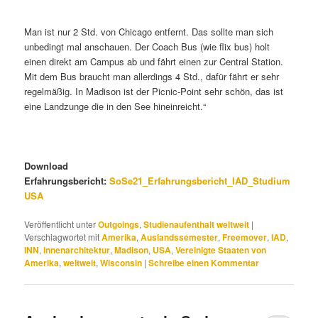
Man ist nur 2 Std. von Chicago entfernt. Das sollte man sich
unbedingt mal anschauen. Der Coach Bus (wie flix bus) holt
einen direkt am Campus ab und fährt einen zur Central Station.
Mit dem Bus braucht man allerdings 4 Std., dafür fährt er sehr
regelmäßig. In Madison ist der Picnic-Point sehr schön, das ist
eine Landzunge die in den See hineinreicht.“
Download
Erfahrungsbericht:
SoSe21_Erfahrungsbericht_IAD_Studium
USA
Veröffentlicht unter
Outgoings
,
Studienaufenthalt weltweit
|
Verschlagwortet mit
Amerika
,
Auslandssemester
,
Freemover
,
IAD
,
INN
,
Innenarchitektur
,
Madison
,
USA
,
Vereinigte Staaten von
Amerika
,
weltweit
,
Wisconsin
|
Schreibe einen Kommentar