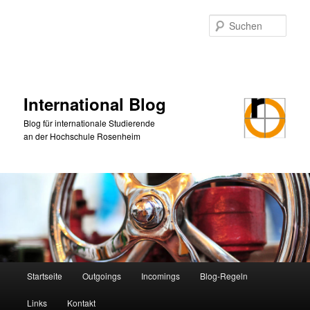
Zum
Zum
primären
sekundären
Such
Inhalt
Inhalt
springen
springen
International Blog
Blog für internationale Studierende
an der Hochschule Rosenheim
Hauptmenü
Startseite
Outgoings
Incomings
Blog-Regeln
Links
Kontakt