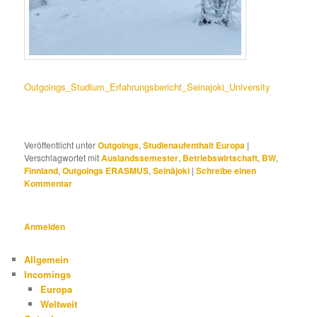
Outgoings_Studium_Erfahrungsbericht_Seinajoki_University
Veröffentlicht unter
Outgoings
,
Studienaufenthalt Europa
|
Verschlagwortet mit
Auslandssemester
,
Betriebswirtschaft
,
BW
,
Finnland
,
Outgoings ERASMUS
,
Seinäjoki
|
Schreibe einen
Kommentar
Anmelden
Allgemein
Incomings
Europa
Weltweit