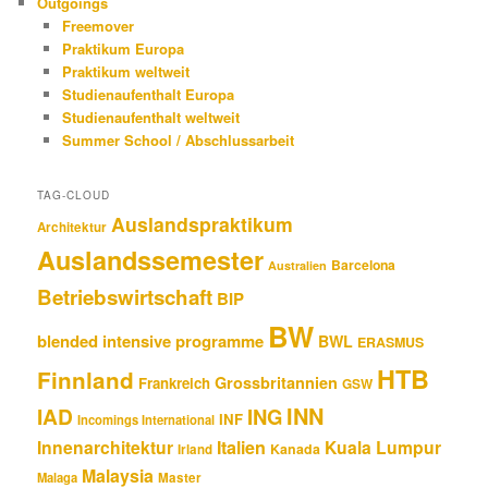
Outgoings
Freemover
Praktikum Europa
Praktikum weltweit
Studienaufenthalt Europa
Studienaufenthalt weltweit
Summer School / Abschlussarbeit
TAG-CLOUD
Auslandspraktikum
Architektur
Auslandssemester
Barcelona
Australien
Betriebswirtschaft
BIP
BW
blended intensive programme
BWL
ERASMUS
HTB
Finnland
Grossbritannien
Frankreich
GSW
INN
IAD
ING
INF
Incomings International
Innenarchitektur
Italien
Kuala Lumpur
Kanada
Irland
Malaysia
Malaga
Master