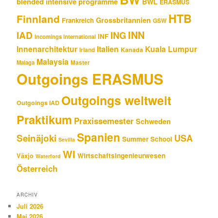
blended intensive programme
BWL
ERASMUS
HTB
Finnland
Grossbritannien
Frankreich
GSW
INN
IAD
ING
INF
Incomings International
Innenarchitektur
Italien
Kuala Lumpur
Kanada
Irland
Malaysia
Malaga
Master
Outgoings ERASMUS
Outgoings weltweit
Outgoings IAD
Praktikum
Praxissemester
Schweden
Spanien
Seinäjoki
USA
Summer School
Sevilla
WI
Wirtschaftsingenieurwesen
Växjo
Waterford
Österreich
ARCHIV
Juli 2026
Mai 2026