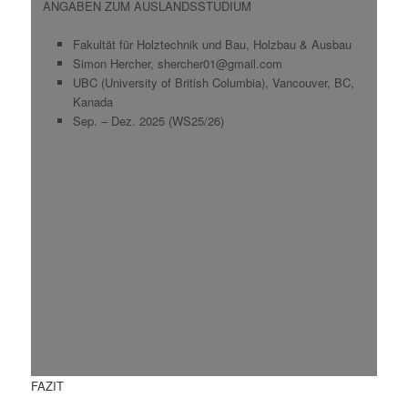
ANGABEN ZUM AUSLANDSSTUDIUM
Fakultät für Holztechnik und Bau, Holzbau & Ausbau
Simon Hercher, shercher01@gmail.com
UBC (University of British Columbia), Vancouver, BC,
Kanada
Sep. – Dez. 2025 (WS25/26)
FAZIT