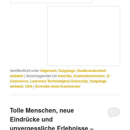
Veröffentlicht unter
Allgemein
,
Outgoings
,
Studienaufenthalt
weltweit
|
Verschlagwortet mit
Amerika
,
Auslandssemester
,
E-
Commerce
,
Lawrence Technological University
,
Outgoings
weltweit
,
USA
|
Schreibe einen Kommentar
Tolle Menschen, neue
Eindrücke und
unvergessliche Erlebnisse –