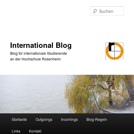
Zum
Zum
primären
sekundären
Such
Inhalt
Inhalt
springen
springen
International Blog
Blog für internationale Studierende
an der Hochschule Rosenheim
Hauptmenü
Startseite
Outgoings
Incomings
Blog-Regeln
Links
Kontakt