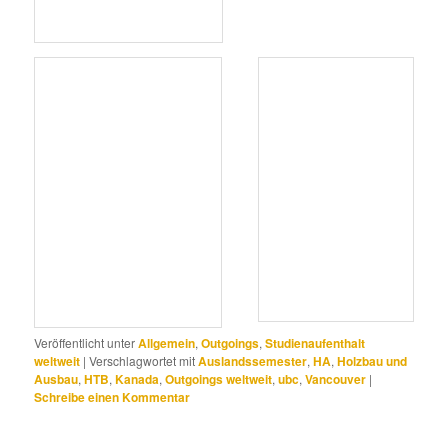
Veröffentlicht unter
Allgemein
,
Outgoings
,
Studienaufenthalt
weltweit
|
Verschlagwortet mit
Auslandssemester
,
HA
,
Holzbau und
Ausbau
,
HTB
,
Kanada
,
Outgoings weltweit
,
ubc
,
Vancouver
|
Schreibe einen Kommentar