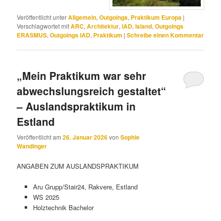
Veröffentlicht unter
Allgemein
,
Outgoings
,
Praktikum Europa
|
Verschlagwortet mit
ARC
,
Architektur
,
IAD
,
Island
,
Outgoings
ERASMUS
,
Outgoings IAD
,
Praktikum
|
Schreibe einen Kommentar
„Mein Praktikum war sehr
abwechslungsreich gestaltet“
– Auslandspraktikum in
Estland
Veröffentlicht am
26. Januar 2026
von
Sophie
Wandinger
ANGABEN ZUM AUSLANDSPRAKTIKUM
Aru Grupp/Stair24, Rakvere, Estland
WS 2025
Holztechnik Bachelor