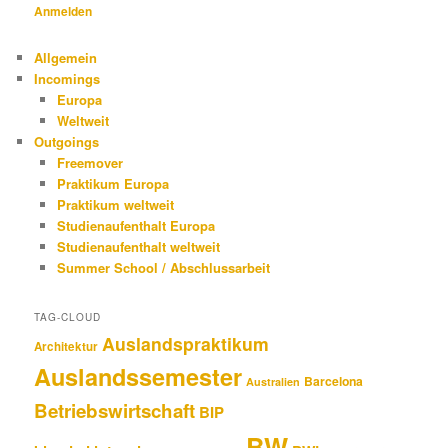
Anmelden
Allgemein
Incomings
Europa
Weltweit
Outgoings
Freemover
Praktikum Europa
Praktikum weltweit
Studienaufenthalt Europa
Studienaufenthalt weltweit
Summer School / Abschlussarbeit
TAG-CLOUD
Auslandspraktikum
Architektur
Auslandssemester
Barcelona
Australien
Betriebswirtschaft
BIP
BW