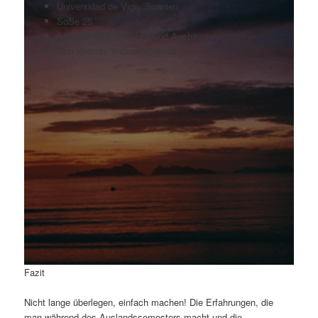
Universidad de Vigo, Spanien
SoSe 25
Fakultät HTB, Holzbau und Ausbau
Lino Klemm, linovaria@gmail.com
Fazit
Nicht lange überlegen, einfach machen! Die Erfahrungen, die
man während des Auslandssemesters macht und die