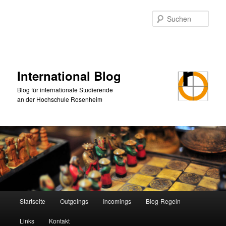
Zum
Zum
primären
sekundären
Such
Inhalt
Inhalt
springen
springen
International Blog
Blog für internationale Studierende
an der Hochschule Rosenheim
Hauptmenü
Startseite
Outgoings
Incomings
Blog-Regeln
Links
Kontakt