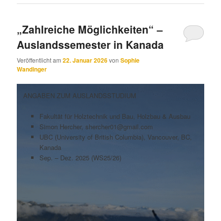
„Zahlreiche Möglichkeiten“ –
Auslandssemester in Kanada
Veröffentlicht am
22. Januar 2026
von
Sophie
Wandinger
ANGABEN ZUM AUSLANDSSTUDIUM
Fakultät für Holztechnik und Bau, Holzbau & Ausbau
Simon Hercher, shercher01@gmail.com
UBC (University of British Columbia), Vancouver, BC,
Kanada
Sep. – Dez. 2025 (WS25/26)