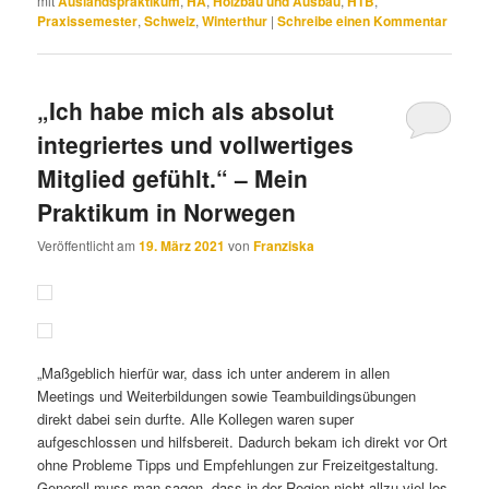
Anfangs sind die Leute schwer verständlich und das legt sich
auch nicht s o schnell
Du solltest nur in die Schweiz gehen wenn du ausreichend
Motivation mitbringst dich
an die Kultur anzupassen. Außerdem ist in der Schweiz
grundsätzlich alles teuer. Mir
hat es aber sehr gut gefallen!“
Download Erfahrungsbericht:
WiSe21_Erfahrungsbericht_Praktikum_Schweiz
Veröffentlicht unter
Outgoings
,
Praktikum Europa
|
Verschlagwortet
mit
Auslandspraktikum
,
HA
,
Holzbau und Ausbau
,
HTB
,
Praxissemester
,
Schweiz
,
Winterthur
|
Schreibe einen Kommentar
„Ich habe mich als absolut
integriertes und vollwertiges
Mitglied gefühlt.“ – Mein