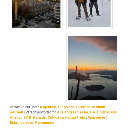
Veröffentlicht unter
Allgemein
,
Outgoings
,
Studienaufenthalt
weltweit
|
Verschlagwortet mit
Auslandssemester
,
HA
,
Holzbau und
Ausbau
,
HTB
,
Kanada
,
Outgoings weltweit
,
ubc
,
Vancouver
|
Schreibe einen Kommentar