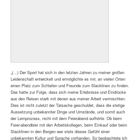
mit
Auslandspraktikum
,
Fevik
,
HA
,
Holzbau und Ausbau
,
HTB
,
Norwegen
,
Praxissemester
|
Schreibe einen Kommentar
Ein „Holzer“ in Chile –
Holzbau und mehr in
Villarrica
Veröffentlicht am
24. Februar 2020
von
Franziska