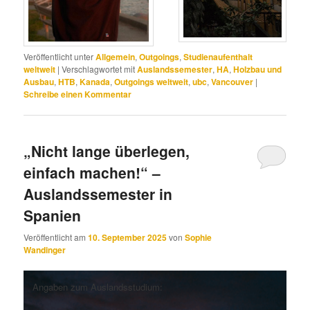
Veröffentlicht unter
Allgemein
,
Outgoings
,
Studienaufenthalt
weltweit
|
Verschlagwortet mit
Auslandssemester
,
HA
,
Holzbau und
Ausbau
,
HTB
,
Kanada
,
Outgoings weltweit
,
ubc
,
Vancouver
|
Schreibe einen Kommentar
„Nicht lange überlegen,
einfach machen!“ –
Auslandssemester in
Spanien
Veröffentlicht am
10. September 2025
von
Sophie
Wandinger
Angaben zum Auslandsstudium: