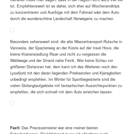
Praktikum in Norwegen
Veröffentlicht am
19. März 2021
von
Franziska
„Maßgeblich hierfür war, dass ich unter anderem in allen
Meetings und Weiterbildungen sowie Teambuildingsübungen
direkt dabei sein durfte. Alle Kollegen waren super
aufgeschlossen und hilfsbereit. Dadurch bekam ich direkt vor Ort
ohne Probleme Tipps und Empfehlungen zur Freizeitgestaltung.
Generell muss man sagen, dass in der Region nicht allzu viel los
ist. Empfehlenswert ist es daher, sich eher auf Wochenendtrips
zu konzentrieren und Ausflüge mit dem Fahrrad oder dem Auto
durch die wunderschöne Landschaft Norwegens zu machen.
Besonders sehenswert sind: die alte Wassertransport-Rutsche in
Vannesla, der Spazierweg an der Küste auf der Insel Hove, die
kleine Küstensiedlung Risør und nicht zu vergessen die