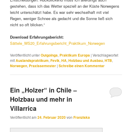
Waldwege und der Strand nahe Fevik. Wer keine Scheu vor
größeren Distanzen hat, dem kann ich des Weiteren noch den
Lysefjord mit den daran liegenden Preikestolen und Kjeragbolten
unbedingt empfehlen. Im Winter für Sportbegeisterte sind die
vielen Skilanglaufgebiete mit fantastischen Aussichtspunkten zu
empfehlen, die sich schnell mit dem Auto erreichen lassen.
Fazit:
Das Praxissemester war eine meiner besten
Entscheidungen. Rückblickend muss ich allerdings auch
gestehen, dass ich das Wetter speziell an der Küste Norwegens
leicht unterschätzt habe. Es war sehr wechselhaft mit viel
Regen, weniger Schnee als gedacht und die Sonne ließ sich
nicht so oft blicken.“
Download Erfahrungsbericht:
Sättele_WS20_Erfahrungsbericht_Praktikum_Norwegen
Veröffentlicht unter
Outgoings
,
Praktikum Europa
|
Verschlagwortet