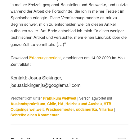
„(…) Der Sport hat sich in den letzten Jahren zu meiner großen
Leidenschaft entwickelt und ermöglichte es mir, an vielen Orten
einen Platz zum Schlafen und Freunde zum Slacklinen zu finden.
Das hatte zur Folge, dass sich meine Erlebnisse und Eindrücke
aus den Reisen stark mit denen aus meiner Arbeit vermischten.
Dies ist nicht zuletzt der Tatsache geschuldet, dass die stetige
Aussetzung unbekannter Dinge und Umstände, und somit auch
der Lernprozess, nicht mit dem Feierabend aufhörte. Ob beim
Feier-abendbier mit den Arbeitskollegen, beim Einkauf oder beim
Slacklinen in den Bergen war stets dieses Gefühl einer
unbekannten Kultur und Sprache vorhanden. So beobachtete ich
in meiner Freizeit gespannt Baustellen und Bauwerke, und nutzte
während der Arbeit die Fortschritte, die ich in meiner Freizeit im
Spanischen erlangte. Diese Vermischung machte es mir zu
Beginn schwer, mich zu entscheiden wie ich diesen Artikel
aufbauen sollte. Am Ende entschied ich mich für einen weniger
technischen Artikel und versuchte, mehr einen Eindruck über die
(…)“
ganze Zeit zu vermitteln.
Download
Erfahrungsbericht
, erschienen am 14.02.2020 im Holz-