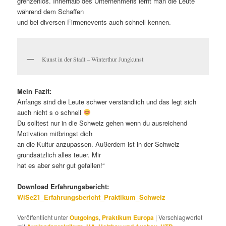
Eigeninitiative fordert. Die Inhalte des Praktikums, waren vor
allem statische
Bemessungen und konstruieren von Details im CAD Programm.
Man wird von
Beginn an im alltäglichen Geschäft integriert und bekommt keine
extra
Praktikantenaufgaben. Wodurch man sehr gefordert ist, aber
einen hohen
Lerneffekt hat.
Die Kontaktmöglichkeiten sind wie in eigentlich allen Großstädten
nahezu
grenzenlos. Innerhalb des Unternehmens lernt man die Leute
während dem Schaffen
und bei diversen Firmenevents auch schnell kennen.
Kunst in der Stadt – Winterthur Jungkunst
Mein Fazit: