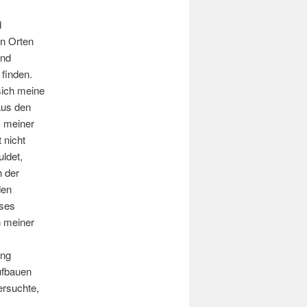
d
en Orten
und
finden.
sich meine
aus den
s meiner
 nicht
uldet,
 der
den
eses
n meiner
ung
ufbauen
ersuchte,