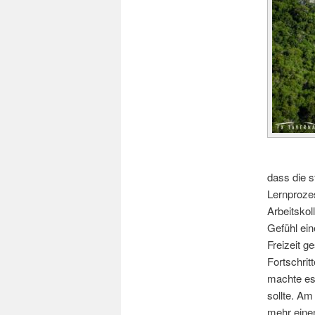
dass die 
Lernprozes
Arbeitskol
Gefühl ei
Freizeit g
Fortschrit
machte es 
sollte. Am
mehr einen