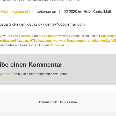
d
Erfahrungsbericht
, erschienen am 14.02.2020 im Holz-Zentralblatt
 Josua Sickinger, josuasickinger.js@googlemail.com
rag wurde von
Franziska
unter
Praktikum weltweit
veröffentlicht und mit
Auslands
olzbau und Ausbau
,
HTB
,
Outgoings weltweit
,
Praxissemester
,
südamerika
,
Vil
tet. Setze ein Lesezeichen für den
Permalink
.
ibe einen Kommentar
gemeldet
sein, um einen Kommentar abzugeben.
Datenschutz
|
Impressum