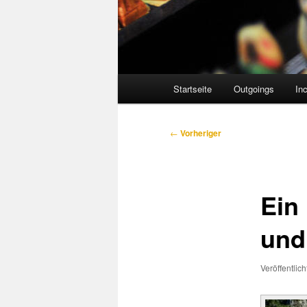
Hauptmenü
Startseite
Outgoings
In
Beitragsnavigation
←
Vorheriger
Ein
und 
Veröffentlic