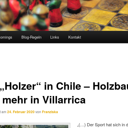
comings
Blog-Regeln
Links
Kontakt
 „Holzer“ in Chile – Holzba
mehr in Villarrica
ht am
24. Februar 2020
von
Franziska
„(…) Der Sport hat sich in 