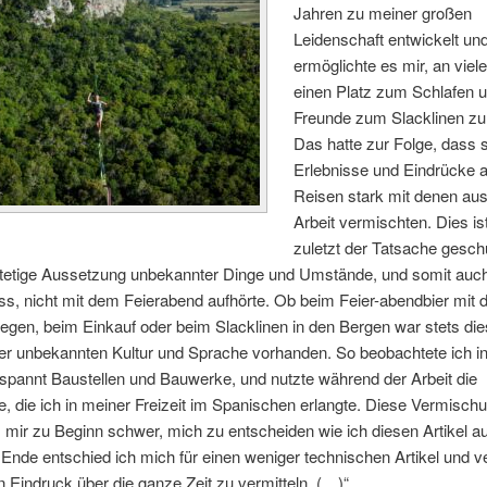
Jahren zu meiner großen
Leidenschaft entwickelt un
ermöglichte es mir, an viel
einen Platz zum Schlafen 
Freunde zum Slacklinen zu 
Das hatte zur Folge, dass 
Erlebnisse und Eindrücke 
Reisen stark mit denen au
Arbeit vermischten. Dies ist
zuletzt der Tatsache gesch
stetige Aussetzung unbekannter Dinge und Umstände, und somit auch
s, nicht mit dem Feierabend aufhörte. Ob beim Feier-abendbier mit 
legen, beim Einkauf oder beim Slacklinen in den Bergen war stets di
ner unbekannten Kultur und Sprache vorhanden. So beobachtete ich i
espannt Baustellen und Bauwerke, und nutzte während der Arbeit die
te, die ich in meiner Freizeit im Spanischen erlangte. Diese Vermisch
mir zu Beginn schwer, mich zu entscheiden wie ich diesen Artikel a
 Ende entschied ich mich für einen weniger technischen Artikel und v
 Eindruck über die ganze Zeit zu vermitteln.
(…)“