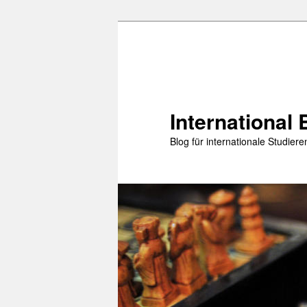
Zum
primären
Inhalt
springen
International 
Blog für internationale Studie