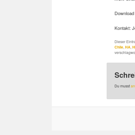
Downloa
Kontakt:
Dieser Eint
Chile
,
HA
,
H
verschlagwor
Schre
Du musst
an