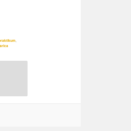
praktikum
,
larica