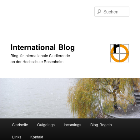
Zum
primären
Such
Inhalt
springen
International Blog
Blog für internationale Studierende
an der Hochschule Rosenheim
Hauptmenü
Startseite
Outgoings
Incomings
Blog-Regeln
Links
Kontakt