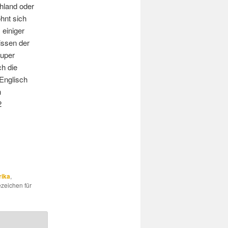
chland oder
ohnt sich
 einiger
issen der
super
h die
 Englisch
n
2
ika
,
ezeichen für