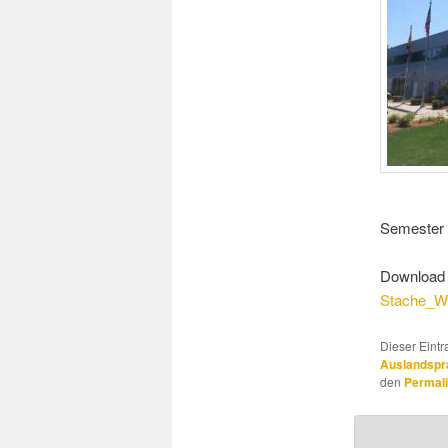
Semester 
Download 
Stache_W
Dieser Eint
Auslandspr
den
Permal