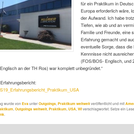
für ein Praktikum in Deuts
Europa erforderlich wäre, l
der Aufwand. Ich habe trotz
Tiefen, wie ab und an verm
Familie und Freunde, eine 
Erfahrung gemacht und auc
eventuelle Sorge, dass die
Kennnisse nicht ausreiche
(FOS/BOS- Englisch, und 
Englisch an der TH Ros) war komplett unbegründet.“
Erfahrungsbericht:
S19_Erfahrungsbericht_Praktikum_USA
rag wurde von
Eva
unter
Outgoings
,
Praktikum weltweit
veröffentlicht und mit
Amer
aktikum
,
Outgoings weltweit
,
Praktikum
,
USA
,
WI
verschlagwortet. Setze ein Les
ink
.