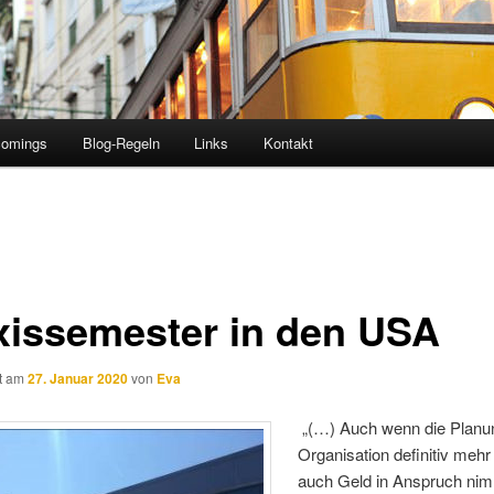
comings
Blog-Regeln
Links
Kontakt
xissemester in den USA
ht am
27. Januar 2020
von
Eva
„(…) Auch wenn die Planu
Organisation definitiv mehr
auch Geld in Anspruch nim