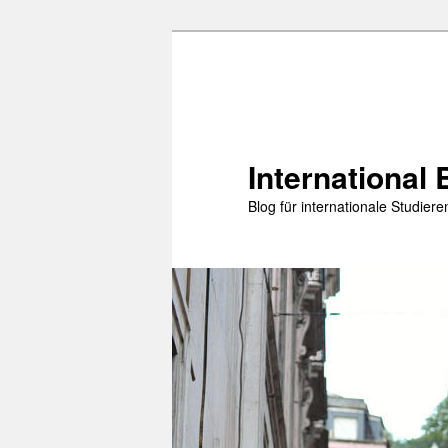
Zum
primären
Inhalt
springen
International 
Blog für internationale Studie