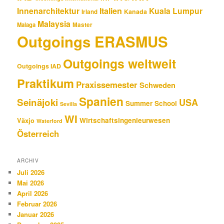
Innenarchitektur
Italien
Kuala Lumpur
Kanada
Irland
Malaysia
Malaga
Master
Outgoings ERASMUS
Outgoings weltweit
Outgoings IAD
Praktikum
Praxissemester
Schweden
Spanien
Seinäjoki
USA
Summer School
Sevilla
WI
Wirtschaftsingenieurwesen
Växjo
Waterford
Österreich
ARCHIV
Juli 2026
Mai 2026
April 2026
Februar 2026
Januar 2026