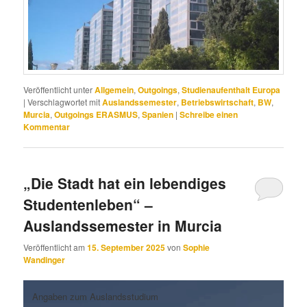
Veröffentlicht unter
Allgemein
,
Outgoings
,
Studienaufenthalt Europa
|
Verschlagwortet mit
Auslandssemester
,
Betriebswirtschaft
,
BW
,
Murcia
,
Outgoings ERASMUS
,
Spanien
|
Schreibe einen
Kommentar
„Die Stadt hat ein lebendiges
Studentenleben“ –
Auslandssemester in Murcia
Veröffentlicht am
15. September 2025
von
Sophie
Wandinger
Angaben zum Auslandsstudium