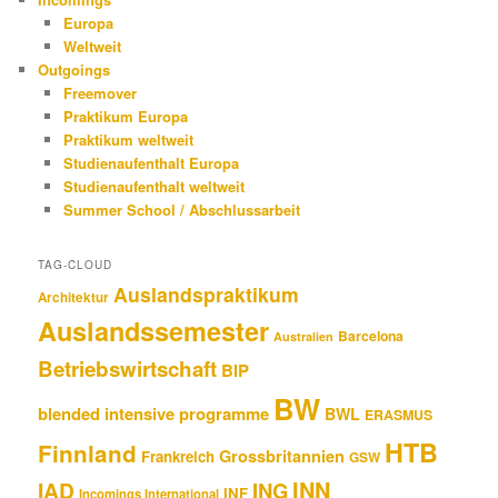
Europa
Weltweit
Outgoings
Freemover
Praktikum Europa
Praktikum weltweit
Studienaufenthalt Europa
Studienaufenthalt weltweit
Summer School / Abschlussarbeit
TAG-CLOUD
Auslandspraktikum
Architektur
Auslandssemester
Barcelona
Australien
Betriebswirtschaft
BIP
BW
blended intensive programme
BWL
ERASMUS
HTB
Finnland
Grossbritannien
Frankreich
GSW
INN
IAD
ING
INF
Incomings International