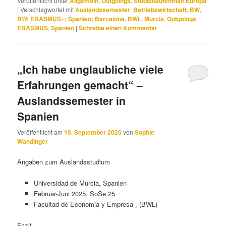
Veröffentlicht unter
Allgemein
,
Outgoings
,
Studienaufenthalt Europa
|
Verschlagwortet mit
Auslandssemester
,
Betriebswirtschaft
,
BW
,
BW; ERASMUS+; Spanien; Barcelona
,
BWL
,
Murcia
,
Outgoings
ERASMUS
,
Spanien
|
Schreibe einen Kommentar
„Ich habe unglaubliche viele
Erfahrungen gemacht“ –
Auslandssemester in
Spanien
Veröffentlicht am
15. September 2025
von
Sophie
Wandinger
Angaben zum Auslandsstudium
Universidad de Murcia, Spanien
Februar-Juni 2025, SoSe 25
Facultad de Economia y Empresa , (BWL)
Fazit