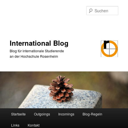
Zum
Zum
primären
sekundären
Such
Inhalt
Inhalt
springen
springen
International Blog
Blog für internationale Studierende
an der Hochschule Rosenheim
Hauptmenü
Startseite
Outgoings
Incomings
Blog-Regeln
Links
Kontakt