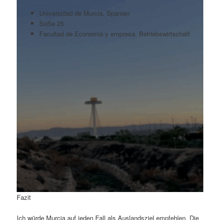
Universidad de Murcia, Spanien
SoSe 25
Facultad de Economia y empresa, Betriebswirtschaft
Fazit
Ich würde Murcia auf jeden Fall als Auslandsziel empfehlen. Die