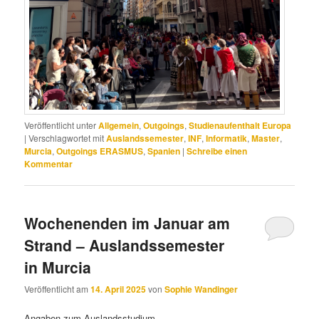
Veröffentlicht unter
Allgemein
,
Outgoings
,
Studienaufenthalt Europa
|
Verschlagwortet mit
Auslandssemester
,
INF
,
Informatik
,
Master
,
Murcia
,
Outgoings ERASMUS
,
Spanien
|
Schreibe einen
Kommentar
Wochenenden im Januar am
Strand – Auslandssemester
in Murcia
Veröffentlicht am
14. April 2025
von
Sophie Wandinger
Angaben zum Auslandsstudium