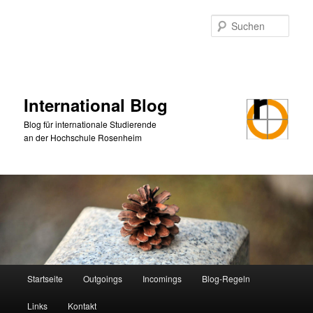
Zum
primären
Such
Inhalt
springen
International Blog
Blog für internationale Studierende
an der Hochschule Rosenheim
Hauptmenü
Startseite
Outgoings
Incomings
Blog-Regeln
Links
Kontakt