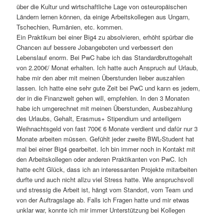
über die Kultur und wirtschaftliche Lage von osteuropäischen
Ländern lernen können, da einige Arbeitskollegen aus Ungarn,
Tschechien, Rumänien, etc. kommen.
Ein Praktikum bei einer Big4 zu absolvieren, erhöht spürbar die
Chancen auf bessere Jobangeboten und verbessert den
Lebenslauf enorm. Bei PwC habe ich das Standardbruttogehalt
von 2.200€/ Monat erhalten. Ich hatte auch Anspruch auf Urlaub,
habe mir den aber mit meinen Überstunden lieber auszahlen
lassen. Ich hatte eine sehr gute Zeit bei PwC und kann es jedem,
der in die Finanzwelt gehen will, empfehlen. In den 3 Monaten
habe ich umgerechnet mit meinen Überstunden, Ausbezahlung
des Urlaubs, Gehalt, Erasmus+ Stipendium und anteiligem
Weihnachtsgeld von fast 700€ 6 Monate verdient und dafür nur 3
Monate arbeiten müssen. Gefühlt jeder zweite BWL-Student hat
mal bei einer Big4 gearbeitet. Ich bin immer noch in Kontakt mit
den Arbeitskollegen oder anderen Praktikanten von PwC. Ich
hatte echt Glück, dass ich an interessanten Projekte mitarbeiten
durfte und auch nicht allzu viel Stress hatte. Wie anspruchsvoll
und stressig die Arbeit ist, hängt vom Standort, vom Team und
von der Auftragslage ab. Falls ich Fragen hatte und mir etwas
unklar war, konnte ich mir immer Unterstützung bei Kollegen