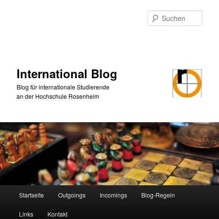
Zum
Zum
primären
sekundären
Such
Inhalt
Inhalt
springen
springen
International Blog
Blog für internationale Studierende
an der Hochschule Rosenheim
Hauptmenü
Startseite
Outgoings
Incomings
Blog-Regeln
Links
Kontakt