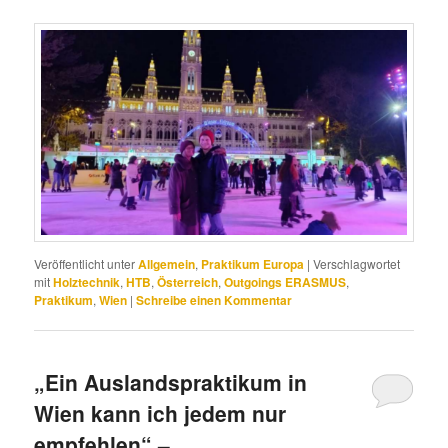
Veröffentlicht unter
Allgemein
,
Praktikum Europa
|
Verschlagwortet
mit
Holztechnik
,
HTB
,
Österreich
,
Outgoings ERASMUS
,
Praktikum
,
Wien
|
Schreibe einen Kommentar
„Ein Auslandspraktikum in
Wien kann ich jedem nur
empfehlen“ –