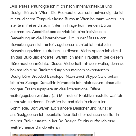
„
Als erstes erkundigte ich mich nach Innenarchitektur und
Design-Büros in Wien. Die Recherche war sehr aufwendig, da ich
mir zu diesem Zeitpunkt keine Büros in Wien bekannt waren. Ich
stellte mir eine Liste, mit den in Frage kommenden Büros
zusammen. Anschließend schrieb ich eine individuelle
Bewerbung an die Unternehmen. Um in der Masse von
Bewerbungen nicht unter zugehen,entschied ich mich,ein
Bewerbungsvideo zu drehen. In diesem Video sprach ich direkt
an das Büro und erklärte, warum ich mein Praktikum bei diesem
Büro machen möchte. Dieses Video half mir sehr weiter, denn so
bekam ich eine Rückmeldung von meinem favorisiertem
Designbüro Breaded Escalope. Nach zwei Skype-Calls bekam
ich eine Zusage.Daraufhin kümmerte ich mich darum, dass alle
nötigen Erasmuspapiere an das International Office
weitergegeben wurden. (…) Mit meiner Praktikumsstelle war ich
mehr wie zufrieden. DasBüro befand sich in einer alten
Schmiede. Dort waren auch andere Designer und Künstler
ansässig,denen ich ebenfalls über Schulter schauen durfte. In
meiner Praktikumstelle bei Be-Design Studio durfte ich eine
weitreichende Bandbreite an