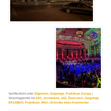
Veröffentlicht unter
Allgemein
,
Outgoings
,
Praktikum Europa
|
Verschlagwortet mit
ARC
,
Architektur
,
IAD
,
Österreich
,
Outgoings
ERASMUS
,
Praktikum
,
Wien
|
Schreibe einen Kommentar