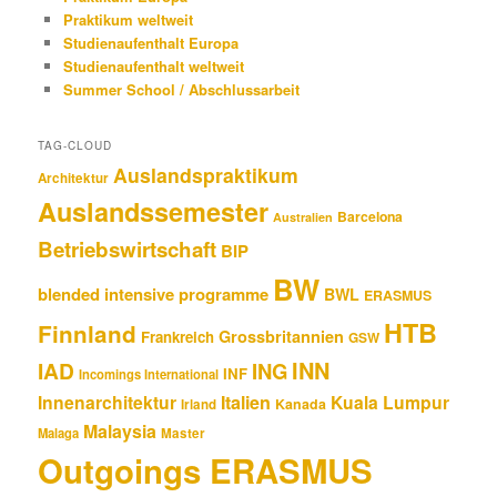
Praktikum weltweit
Studienaufenthalt Europa
Studienaufenthalt weltweit
Summer School / Abschlussarbeit
TAG-CLOUD
Auslandspraktikum
Architektur
Auslandssemester
Barcelona
Australien
Betriebswirtschaft
BIP
BW
blended intensive programme
BWL
ERASMUS
HTB
Finnland
Grossbritannien
Frankreich
GSW
INN
IAD
ING
INF
Incomings International
Innenarchitektur
Italien
Kuala Lumpur
Kanada
Irland
Malaysia
Malaga
Master
Outgoings ERASMUS