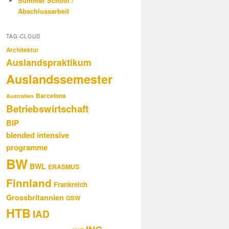
Summer School /
Abschlussarbeit
TAG-CLOUD
Architektur
Auslandspraktikum
Auslandssemester
Barcelona
Australien
Betriebswirtschaft
BIP
blended intensive
programme
BW
BWL
ERASMUS
Finnland
Frankreich
Grossbritannien
GSW
HTB
IAD