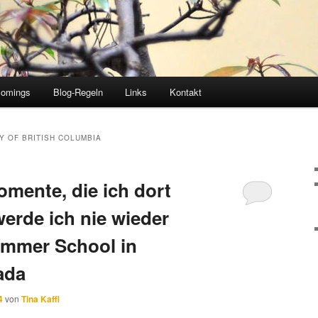
comings
Blog-Regeln
Links
Kontakt
Y OF BRITISH COLUMBIA
mente, die ich dort
werde ich nie wieder
ummer School in
ada
4
von
Tina Kaffl