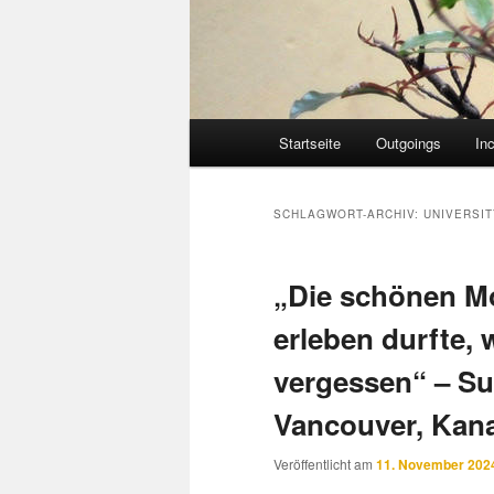
Hauptmenü
Startseite
Outgoings
In
SCHLAGWORT-ARCHIV:
UNIVERSIT
„Die schönen Mo
erleben durfte, 
vergessen“ – S
Vancouver, Kan
Veröffentlicht am
11. November 202