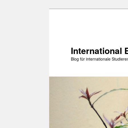
Zum
Zum
primären
sekundären
Inhalt
Inhalt
springen
springen
International 
Blog für internationale Studie