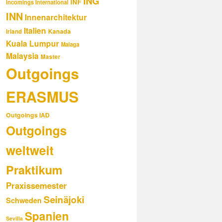
ING
INF
Incomings International
INN
Innenarchitektur
Italien
Kanada
Irland
Kuala Lumpur
Malaga
Malaysia
Master
Outgoings
ERASMUS
Outgoings IAD
Outgoings
weltweit
Praktikum
Praxissemester
Seinäjoki
Schweden
Spanien
Sevilla