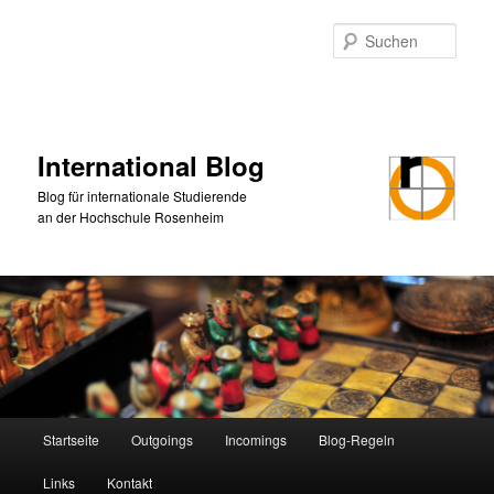
Zum
primären
Such
Inhalt
springen
International Blog
Blog für internationale Studierende
an der Hochschule Rosenheim
Hauptmenü
Startseite
Outgoings
Incomings
Blog-Regeln
Links
Kontakt