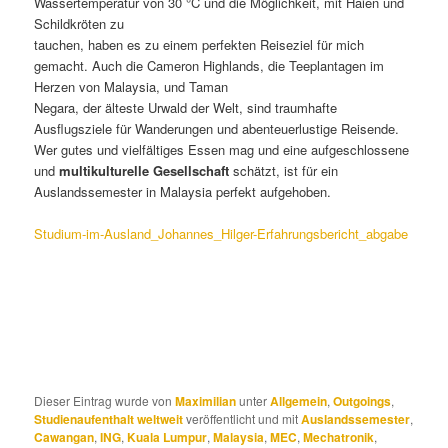
Wassertemperatur von 30 °C und die Möglichkeit, mit Haien und
Schildkröten zu
tauchen, haben es zu einem perfekten Reiseziel für mich
gemacht. Auch die Cameron Highlands, die Teeplantagen im
Herzen von Malaysia, und Taman
Negara, der älteste Urwald der Welt, sind traumhafte
Ausflugsziele für Wanderungen und abenteuerlustige Reisende.
Wer gutes und vielfältiges Essen mag und eine aufgeschlossene
und
multikulturelle Gesellschaft
schätzt, ist für ein
Auslandssemester in Malaysia perfekt aufgehoben.
Studium-im-Ausland_Johannes_Hilger-Erfahrungsbericht_abgabe
Dieser Eintrag wurde von
Maximilian
unter
Allgemein
,
Outgoings
,
Studienaufenthalt weltweit
veröffentlicht und mit
Auslandssemester
,
Cawangan
,
ING
,
Kuala Lumpur
,
Malaysia
,
MEC
,
Mechatronik
,