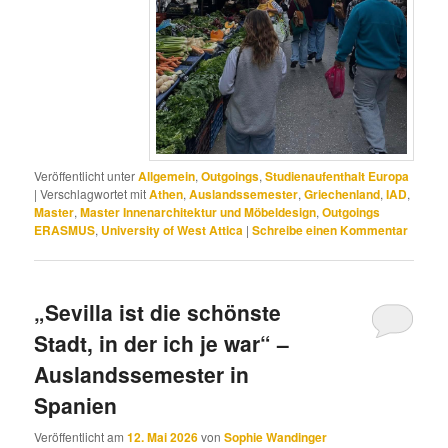
Veröffentlicht unter
Allgemein
,
Outgoings
,
Studienaufenthalt Europa
|
Verschlagwortet mit
Athen
,
Auslandssemester
,
Griechenland
,
IAD
,
Master
,
Master Innenarchitektur und Möbeldesign
,
Outgoings
ERASMUS
,
University of West Attica
|
Schreibe einen Kommentar
„Sevilla ist die schönste
Stadt, in der ich je war“ –
Auslandssemester in
Spanien
Veröffentlicht am
12. Mai 2026
von
Sophie Wandinger