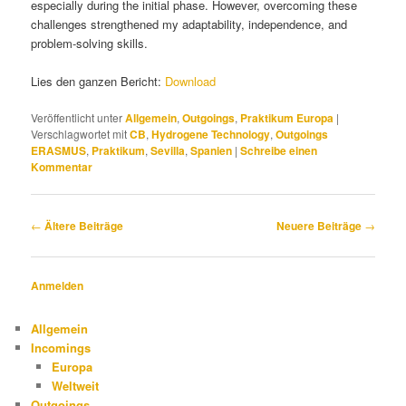
especially during the initial phase. However, overcoming these
challenges strengthened my adaptability, independence, and
problem-solving skills.
Lies den ganzen Bericht:
Download
Veröffentlicht unter
Allgemein
,
Outgoings
,
Praktikum Europa
|
Verschlagwortet mit
CB
,
Hydrogene Technology
,
Outgoings
ERASMUS
,
Praktikum
,
Sevilla
,
Spanien
|
Schreibe einen
Kommentar
Beitragsnavigation
←
Ältere Beiträge
Neuere Beiträge
→
Anmelden
Allgemein
Incomings
Europa
Weltweit
Outgoings