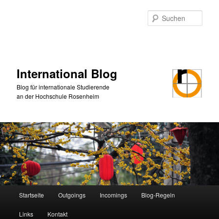
Zum
Zum
primären
sekundären
Such
Inhalt
Inhalt
springen
springen
International Blog
Blog für internationale Studierende
an der Hochschule Rosenheim
Hauptmenü
Startseite
Outgoings
Incomings
Blog-Regeln
Links
Kontakt