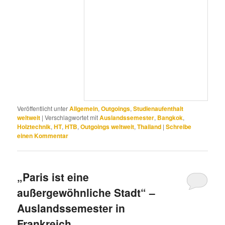
Veröffentlicht unter
Allgemein
,
Outgoings
,
Studienaufenthalt
weltweit
|
Verschlagwortet mit
Auslandssemester
,
Bangkok
,
Holztechnik
,
HT
,
HTB
,
Outgoings weltweit
,
Thailand
|
Schreibe
einen Kommentar
„Paris ist eine
außergewöhnliche Stadt“ –
Auslandssemester in
Frankreich