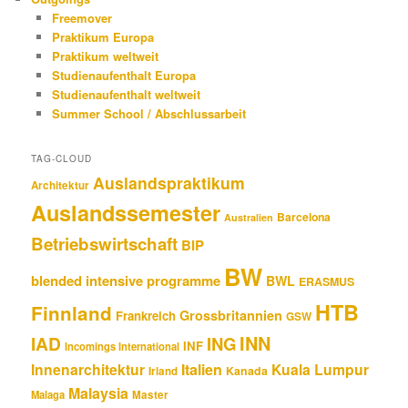
Freemover
Praktikum Europa
Praktikum weltweit
Studienaufenthalt Europa
Studienaufenthalt weltweit
Summer School / Abschlussarbeit
TAG-CLOUD
Auslandspraktikum
Architektur
Auslandssemester
Barcelona
Australien
Betriebswirtschaft
BIP
BW
blended intensive programme
BWL
ERASMUS
HTB
Finnland
Grossbritannien
Frankreich
GSW
INN
IAD
ING
INF
Incomings International
Innenarchitektur
Italien
Kuala Lumpur
Kanada
Irland
Malaysia
Malaga
Master