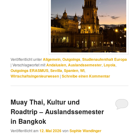
Veröffentlicht unter
Allgemein
,
Outgoings
,
Studienaufenthalt Europa
|
Verschlagwortet mit
Andalusien
,
Auslandssemester
,
Loyola
,
Outgoings ERASMUS
,
Sevilla
,
Spanien
,
WI
,
Wirtschaftsingenieurwesen
|
Schreibe einen Kommentar
Muay Thai, Kultur und
Roadtrip – Auslandssemester
in Bangkok
Veröffentlicht am
12. Mai 2026
von
Sophie Wandinger