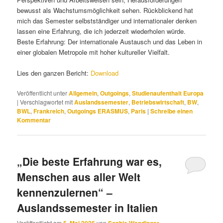
bewusst als Wachstumsmöglichkeit sehen. Rückblickend hat
mich das Semester selbstständiger und internationaler denken
lassen eine Erfahrung, die ich jederzeit wiederholen würde.
Beste Erfahrung: Der internationale Austausch und das Leben in
einer globalen Metropole mit hoher kultureller Vielfalt.
Lies den ganzen Bericht:
Download
Veröffentlicht unter
Allgemein
,
Outgoings
,
Studienaufenthalt Europa
|
Verschlagwortet mit
Auslandssemester
,
Betriebswirtschaft
,
BW
,
BWL
,
Frankreich
,
Outgoings ERASMUS
,
Paris
|
Schreibe einen
Kommentar
„Die beste Erfahrung war es,
Menschen aus aller Welt
kennenzulernen“ –
Auslandssemester in Italien
Veröffentlicht am
5. Mai 2026
von
Sophie Wandinger