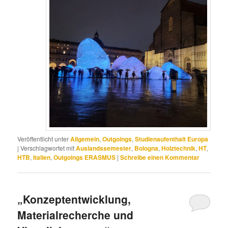
Veröffentlicht unter
Allgemein
,
Outgoings
,
Studienaufenthalt Europa
|
Verschlagwortet mit
Auslandssemester
,
Bologna
,
Holztechnik
,
HT
,
HTB
,
Italien
,
Outgoings ERASMUS
|
Schreibe einen Kommentar
„Konzeptentwicklung,
Materialrecherche und