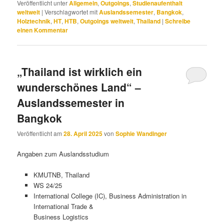
Veröffentlicht unter
Allgemein
,
Outgoings
,
Studienaufenthalt
weltweit
|
Verschlagwortet mit
Auslandssemester
,
Bangkok
,
Holztechnik
,
HT
,
HTB
,
Outgoings weltweit
,
Thailand
|
Schreibe
einen Kommentar
„Thailand ist wirklich ein
wunderschönes Land“ –
Auslandssemester in
Bangkok
Veröffentlicht am
28. April 2025
von
Sophie Wandinger
Angaben zum Auslandsstudium
KMUTNB, Thailand
WS 24/25
International College (IC), Business Administration in
International Trade &
Business Logistics