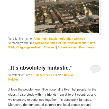
Veröffentlicht unter
Allgemein
,
Studienaufenthalt weltweit
|
Verschlagwortet mit
Auslandssemester
,
Betriebswirtschaft
,
BW
,
BWL
,
Outgoings weltweit
,
Thailand
|
Schreibe einen Kommentar
„It’s absolutely fantastic.“
Veröffentlicht am
16. Dezember 2014
von
Denise
Heidler
„I love the people here. Nice hospitality like Thai people. In the
class, I also study with my friends from different countries and
we share the experiences together. It’s absolutely fantastic.
Moreover, the varieties of cultures and local people around