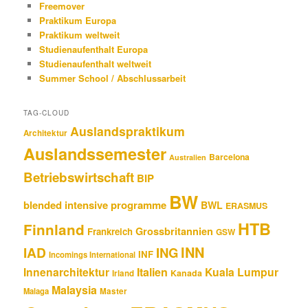
Freemover
Praktikum Europa
Praktikum weltweit
Studienaufenthalt Europa
Studienaufenthalt weltweit
Summer School / Abschlussarbeit
TAG-CLOUD
Auslandspraktikum
Architektur
Auslandssemester
Barcelona
Australien
Betriebswirtschaft
BIP
BW
blended intensive programme
BWL
ERASMUS
HTB
Finnland
Grossbritannien
Frankreich
GSW
INN
IAD
ING
INF
Incomings International
Innenarchitektur
Italien
Kuala Lumpur
Kanada
Irland
Malaysia
Malaga
Master