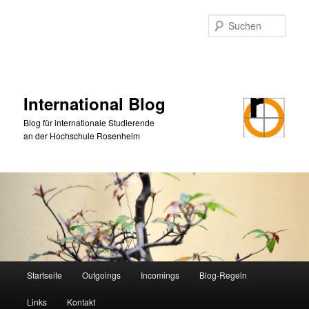
Zum
Zum
primären
sekundären
Such
Inhalt
Inhalt
springen
springen
International Blog
Blog für internationale Studierende
an der Hochschule Rosenheim
Hauptmenü
Startseite
Outgoings
Incomings
Blog-Regeln
Links
Kontakt