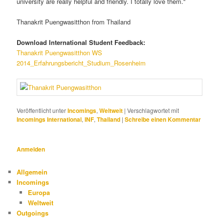
university are really helpful and friendly. I totally love them.“
Thanakrit Puengwasitthon from Thailand
Download International Student Feedback:
Thanakrit Puengwasitthon WS
2014_Erfahrungsbericht_Studium_Rosenheim
Veröffentlicht unter
Incomings
,
Weltweit
|
Verschlagwortet mit
Incomings International
,
INF
,
Thailand
|
Schreibe einen Kommentar
Anmelden
Allgemein
Incomings
Europa
Weltweit
Outgoings