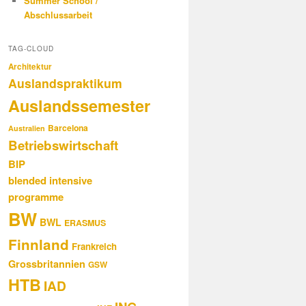
Summer School /
Abschlussarbeit
TAG-CLOUD
Architektur
Auslandspraktikum
Auslandssemester
Barcelona
Australien
Betriebswirtschaft
BIP
blended intensive
programme
BW
BWL
ERASMUS
Finnland
Frankreich
Grossbritannien
GSW
HTB
IAD