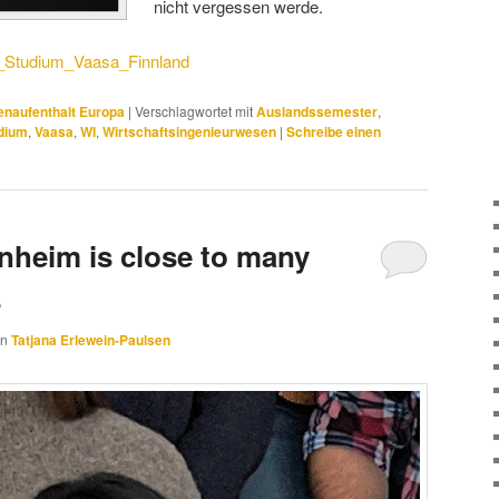
nicht vergessen werde.
_Studium_Vaasa_Finnland
enaufenthalt Europa
|
Verschlagwortet mit
Auslandssemester
,
dium
,
Vaasa
,
WI
,
Wirtschaftsingenieurwesen
|
Schreibe einen
enheim is close to many
s
on
Tatjana Erlewein-Paulsen