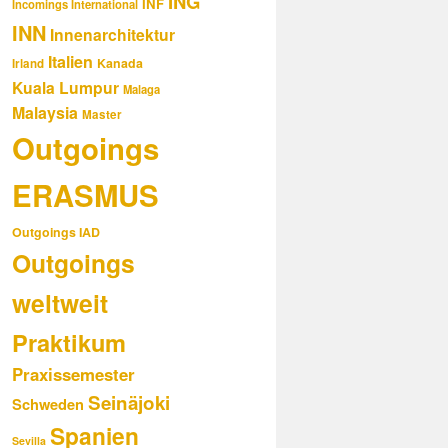
ING
INF
Incomings International
INN
Innenarchitektur
Italien
Kanada
Irland
Kuala Lumpur
Malaga
Malaysia
Master
Outgoings
ERASMUS
Outgoings IAD
Outgoings
weltweit
Praktikum
Praxissemester
Seinäjoki
Schweden
Spanien
Sevilla