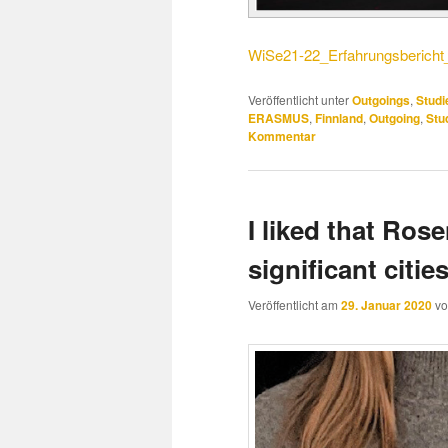
WiSe21-22_Erfahrungsbericht
Veröffentlicht unter
Outgoings
,
Studi
ERASMUS
,
Finnland
,
Outgoing
,
Stu
Kommentar
I liked that Ros
significant citie
Veröffentlicht am
29. Januar 2020
v