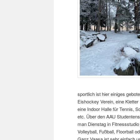
sportlich ist hier einiges gebot
Eishockey Verein,
eine
Kletter
eine Indoor Halle
für Ten
nis
, S
etc.
Über d
en
AAU Studentens
man Dienst
ag in Fitness
studio
Volleyball, Fußball, Floorball
od
Ganz Vaasa
ist sehr einfach
u