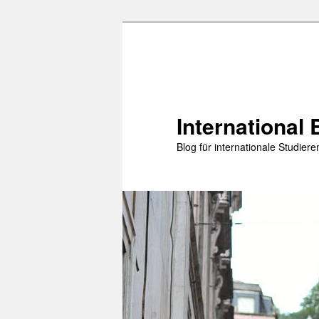
Zum
Zum
primären
sekundären
Inhalt
Inhalt
springen
springen
International 
Blog für internationale Studie