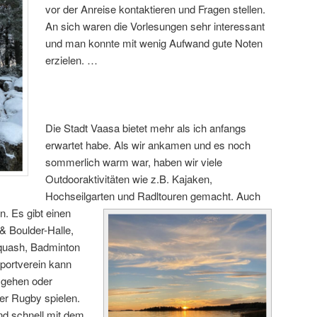
vor der Anreise kontaktieren und
Fragen stellen.
A
n sich waren die Vorlesungen sehr interessant
und
man konnte
mit wenig
A
u
fwand
gute Noten
erzielen. …
Die Stadt
Vaasa bietet mehr als ich anfangs
erwartet habe.
Als wir ankamen und es noch
sommerlich
wa
rm war, haben wir
viele
Outdoora
kt
i
vi
täten
wie z.
B.
Kajaken
,
Hochseilgarten
und
Radltour
en
gemacht
. A
u
ch
en.
Es gibt einen
 & Boulder-
Halle,
quash
, Badminton
port
verein kann
 gehen
oder
er Rugby spielen.
nd schnell mit d
em