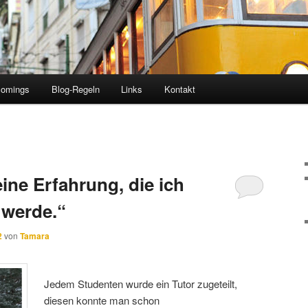
comings
Blog-Regeln
Links
Kontakt
eine Erfahrung, die ich
 werde.“
2
von
Tamara
Jedem Studenten
wurde ein Tutor zugeteilt,
diesen konnte man schon