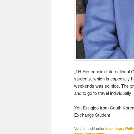
„TH Rosenheim International Off
students, which is especially h
weekends was so nice. The pr
and to go to travel individually i
Yon Eungjoo from South Kore
Exchange Student
Veröffentlicht unter
Incomings
,
Weltw
einen Kommentar