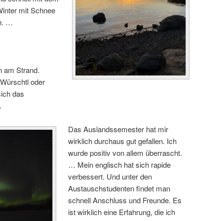
W
i
nter
mit
Schnee
en. …
en am Strand
.
t Wü
rschtl oder
sich das
.
Das Auslandssem
e
ster hat
mir
wirklich dur
cha
us gut gefallen. Ich
wurde positiv von allem
überrascht.
… Mein englisch hat sich rapide
verbessert
. Und u
nter
den
A
ustauschstudenten
findet
man
schnell
Anschluss und
Freunde.
E
s
ist wirklich eine
Erfahrung,
die ich