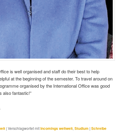
ice is well organised and staff do their best to help
elpful at the beginning of the semester. To travel around on
ogramme organised by the International Office was good
s also fantastic!“
a
eit
|
Verschlagwortet mit
Incomings weltweit
,
Studium
|
Schreibe