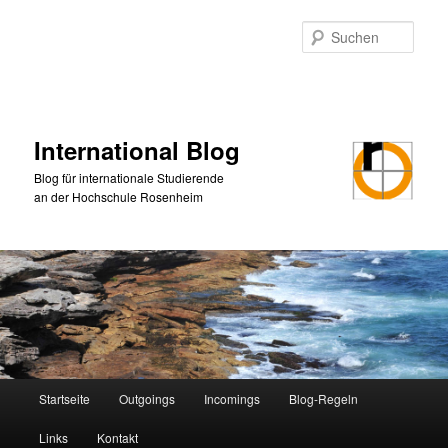
Zum
Zum
primären
sekundären
Such
Inhalt
Inhalt
springen
springen
International Blog
Blog für internationale Studierende
an der Hochschule Rosenheim
Hauptmenü
Startseite
Outgoings
Incomings
Blog-Regeln
Links
Kontakt