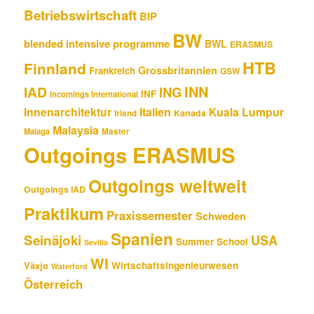
Betriebswirtschaft
BIP
BW
blended intensive programme
BWL
ERASMUS
HTB
Finnland
Grossbritannien
Frankreich
GSW
INN
IAD
ING
INF
Incomings International
Innenarchitektur
Italien
Kuala Lumpur
Kanada
Irland
Malaysia
Malaga
Master
Outgoings ERASMUS
Outgoings weltweit
Outgoings IAD
Praktikum
Praxissemester
Schweden
Spanien
Seinäjoki
USA
Summer School
Sevilla
WI
Wirtschaftsingenieurwesen
Växjo
Waterford
Österreich