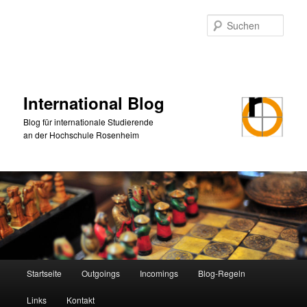
Zum
primären
Such
Inhalt
springen
International Blog
Blog für internationale Studierende
an der Hochschule Rosenheim
Hauptmenü
Startseite
Outgoings
Incomings
Blog-Regeln
Links
Kontakt