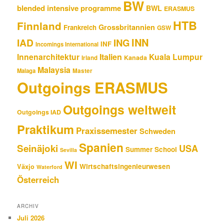
BW
blended intensive programme
BWL
ERASMUS
HTB
Finnland
Grossbritannien
Frankreich
GSW
INN
IAD
ING
INF
Incomings International
Innenarchitektur
Italien
Kuala Lumpur
Kanada
Irland
Malaysia
Malaga
Master
Outgoings ERASMUS
Outgoings weltweit
Outgoings IAD
Praktikum
Praxissemester
Schweden
Spanien
Seinäjoki
USA
Summer School
Sevilla
WI
Wirtschaftsingenieurwesen
Växjo
Waterford
Österreich
ARCHIV
Juli 2026