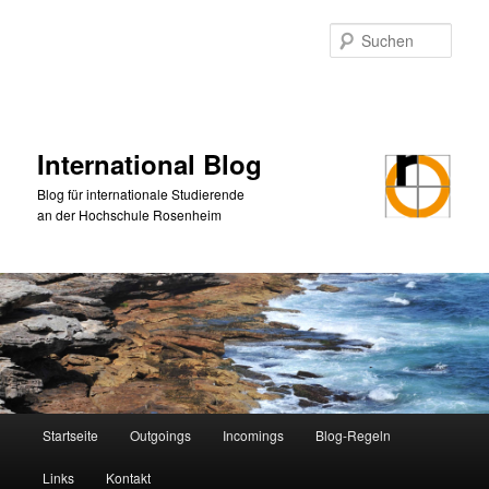
Zum
Zum
primären
sekundären
Such
Inhalt
Inhalt
springen
springen
International Blog
Blog für internationale Studierende
an der Hochschule Rosenheim
Hauptmenü
Startseite
Outgoings
Incomings
Blog-Regeln
Links
Kontakt