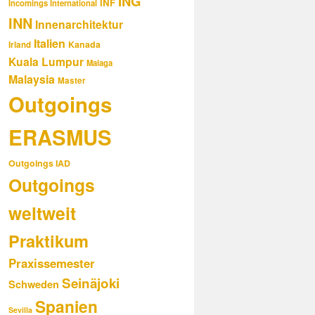
ING
INF
Incomings International
INN
Innenarchitektur
Italien
Kanada
Irland
Kuala Lumpur
Malaga
Malaysia
Master
Outgoings
ERASMUS
Outgoings IAD
Outgoings
weltweit
Praktikum
Praxissemester
Seinäjoki
Schweden
Spanien
Sevilla