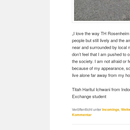
„I love the way TH Rosenheim p
people but still lively and th
near and surrounded by local 
don’t feel that I am pushed to o
the society. I am not afraid o
because of my appearance, so, I
live alone far away from my h
Titah Haritul Ichwani from Ind
Exchange student
Veröffentlicht unter
Incomings
,
Weltw
Kommentar