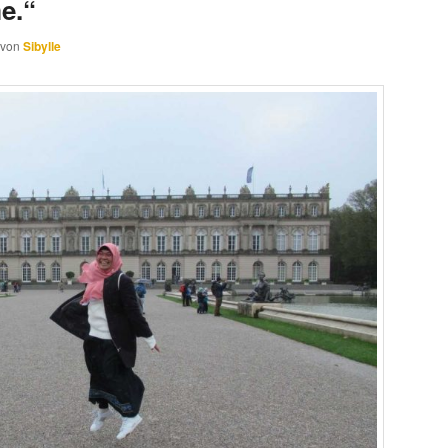
e.“
von
Sibylle