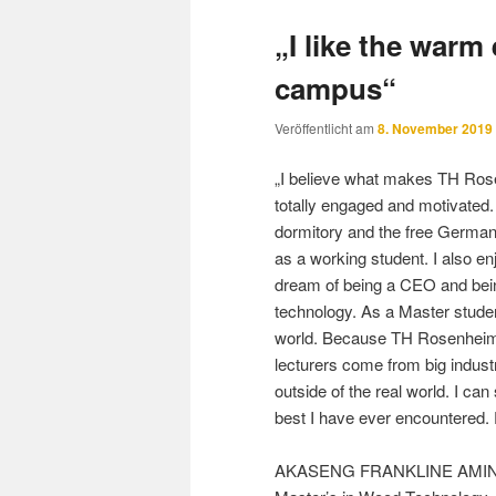
„I like the warm
campus“
Veröffentlicht am
8. November 2019
„I believe what makes TH Rosen
totally engaged and motivated.
dormitory and the free Germ
as a working student. I also en
dream of being a CEO and bei
technology. As a Master studen
world. Because TH Rosenheim b
lecturers come from big indust
outside of the real world. I ca
best I have ever encountered. 
AKASENG FRANKLINE AMIN