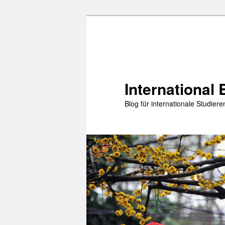
Zum
Zum
primären
sekundären
Inhalt
Inhalt
springen
springen
International 
Blog für internationale Studie