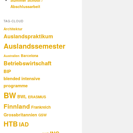
Summer School /
Abschlussarbeit
TAG-CLOUD
Architektur
Auslandspraktikum
Auslandssemester
Barcelona
Australien
Betriebswirtschaft
BIP
blended intensive
programme
BW
BWL
ERASMUS
Finnland
Frankreich
Grossbritannien
GSW
HTB
IAD