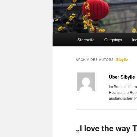
Hauptmenü
Startseite
Outgoings
In
Sibylle
ARCHIV DES AUTORS:
Über Sibylle
Im Bereich Intern
Hochschule Rose
ausländischen Pa
„I love the way