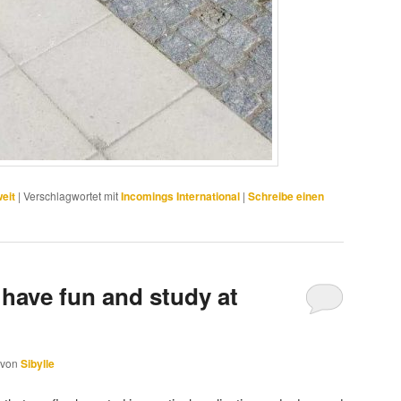
eit
|
Verschlagwortet mit
Incomings International
|
Schreibe einen
o have fun and study at
von
Sibylle