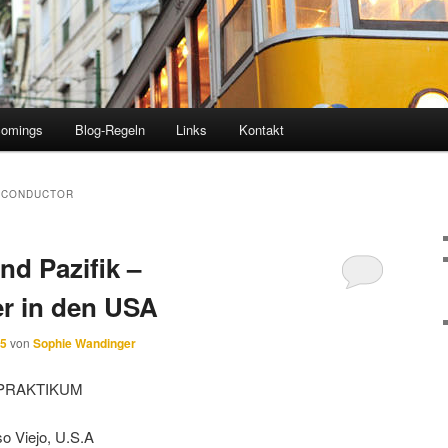
comings
Blog-Regeln
Links
Kontakt
MICONDUCTOR
nd Pazifik –
r in den USA
25
von
Sophie Wandinger
PRAKTIKUM
so Viejo, U.S.A