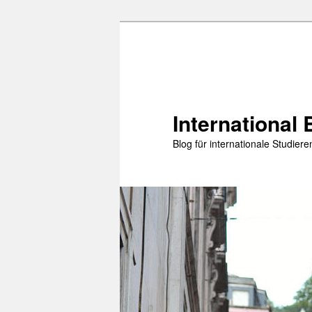
Zum
Zum
primären
sekundären
Inhalt
Inhalt
springen
springen
International 
Blog für internationale Studie