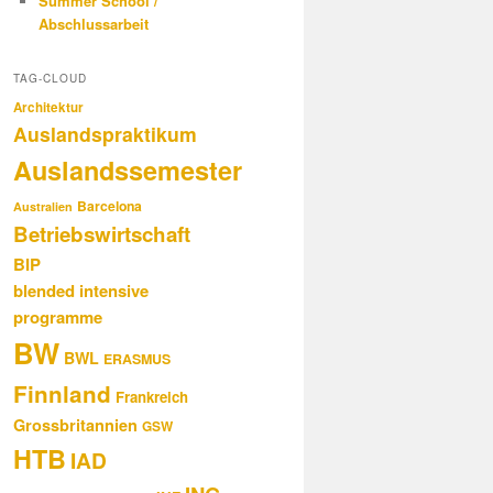
Summer School /
Abschlussarbeit
TAG-CLOUD
Architektur
Auslandspraktikum
Auslandssemester
Barcelona
Australien
Betriebswirtschaft
BIP
blended intensive
programme
BW
BWL
ERASMUS
Finnland
Frankreich
Grossbritannien
GSW
HTB
IAD