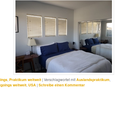
ings
,
Praktikum weltweit
|
Verschlagwortet mit
Auslandspraktikum
,
goings weltweit
,
USA
|
Schreibe einen Kommentar