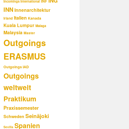
ING
INF
Incomings International
INN
Innenarchitektur
Italien
Kanada
Irland
Kuala Lumpur
Malaga
Malaysia
Master
Outgoings
ERASMUS
Outgoings IAD
Outgoings
weltweit
Praktikum
Praxissemester
Seinäjoki
Schweden
Spanien
Sevilla