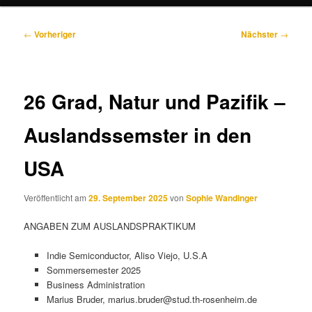
Beitragsnavigation
←
Vorheriger
Nächster
→
26 Grad, Natur und Pazifik –
Auslandssemster in den
USA
Veröffentlicht am
29. September 2025
von
Sophie Wandinger
ANGABEN ZUM AUSLANDSPRAKTIKUM
Indie Semiconductor, Aliso Viejo, U.S.A
Sommersemester 2025
Business Administration
Marius Bruder, marius.bruder@stud.th-rosenheim.de