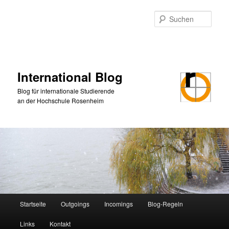
Zum
primären
Such
Inhalt
springen
International Blog
Blog für internationale Studierende
an der Hochschule Rosenheim
Hauptmenü
Startseite
Outgoings
Incomings
Blog-Regeln
Links
Kontakt