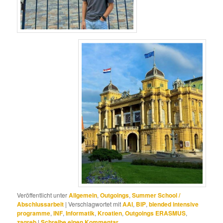
Veröffentlicht unter
Allgemein
,
Outgoings
,
Summer School /
Abschlussarbeit
|
Verschlagwortet mit
AAI
,
BIP
,
blended intensive
programme
,
INF
,
Informatik
,
Kroatien
,
Outgoings ERASMUS
,
zagreb
|
Schreibe einen Kommentar