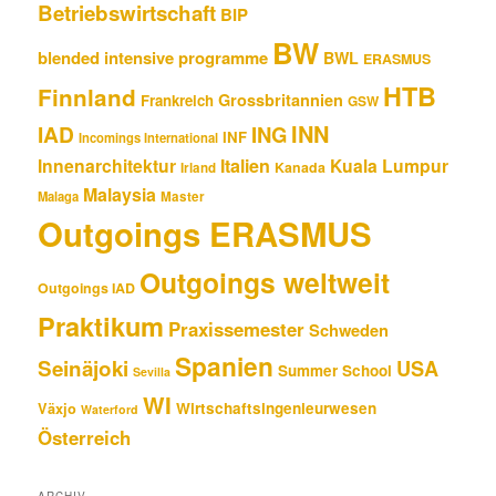
Betriebswirtschaft
BIP
BW
blended intensive programme
BWL
ERASMUS
HTB
Finnland
Grossbritannien
Frankreich
GSW
INN
IAD
ING
INF
Incomings International
Innenarchitektur
Italien
Kuala Lumpur
Kanada
Irland
Malaysia
Malaga
Master
Outgoings ERASMUS
Outgoings weltweit
Outgoings IAD
Praktikum
Praxissemester
Schweden
Spanien
Seinäjoki
USA
Summer School
Sevilla
WI
Wirtschaftsingenieurwesen
Växjo
Waterford
Österreich