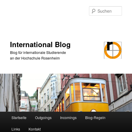
Zum
Zum
primären
sekundären
Such
Inhalt
Inhalt
springen
springen
International Blog
Blog für internationale Studierende
an der Hochschule Rosenheim
Hauptmenü
Startseite
Outgoings
Incomings
Blog-Regeln
Links
Kontakt