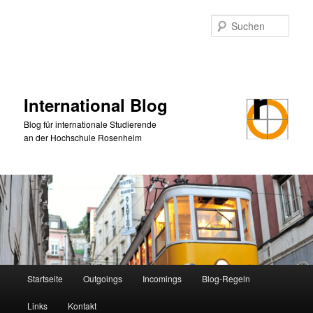
Zum
Zum
primären
sekundären
Such
Inhalt
Inhalt
springen
springen
International Blog
Blog für internationale Studierende
an der Hochschule Rosenheim
Hauptmenü
Startseite
Outgoings
Incomings
Blog-Regeln
Links
Kontakt