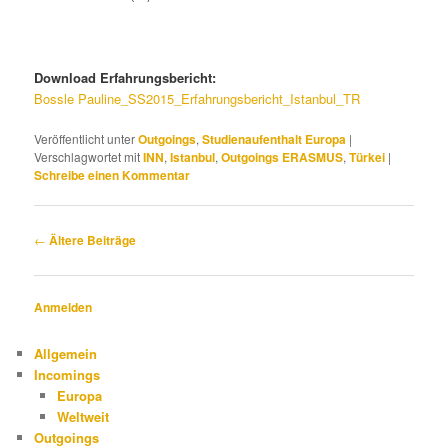
Download Erfahrungsbericht:
Bossle Pauline_SS2015_Erfahrungsbericht_Istanbul_TR
Veröffentlicht unter
Outgoings
,
Studienaufenthalt Europa
|
Verschlagwortet mit
INN
,
Istanbul
,
Outgoings ERASMUS
,
Türkei
|
Schreibe einen Kommentar
Beitragsnavigation
←
Ältere Beiträge
Anmelden
Allgemein
Incomings
Europa
Weltweit
Outgoings