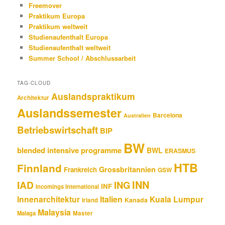
Freemover
Praktikum Europa
Praktikum weltweit
Studienaufenthalt Europa
Studienaufenthalt weltweit
Summer School / Abschlussarbeit
TAG-CLOUD
Auslandspraktikum
Architektur
Auslandssemester
Barcelona
Australien
Betriebswirtschaft
BIP
BW
blended intensive programme
BWL
ERASMUS
HTB
Finnland
Grossbritannien
Frankreich
GSW
INN
IAD
ING
INF
Incomings International
Innenarchitektur
Italien
Kuala Lumpur
Kanada
Irland
Malaysia
Malaga
Master