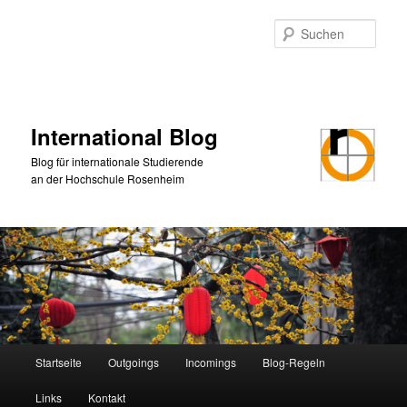
Zum
primären
Such
Inhalt
springen
International Blog
Blog für internationale Studierende
an der Hochschule Rosenheim
Hauptmenü
Startseite
Outgoings
Incomings
Blog-Regeln
Links
Kontakt