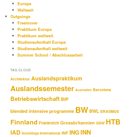
Europa
Weltweit
Outgoings
Freemover
Praktikum Europa
Praktikum weltweit
Studienaufenthalt Europa
Studienaufenthalt weltweit
Summer School / Abschlussarbeit
TAG-CLOUD
Auslandspraktikum
Architektur
Auslandssemester
Barcelona
Australien
Betriebswirtschaft
BIP
BW
blended intensive programme
BWL
ERASMUS
HTB
Finnland
Grossbritannien
Frankreich
GSW
INN
IAD
ING
INF
Incomings International