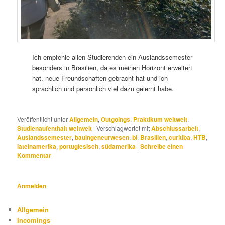
Ich empfehle allen Studierenden ein Auslandssemester
besonders in Brasilien, da es meinen Horizont erweitert
hat, neue Freundschaften gebracht hat und ich
sprachlich und persönlich viel dazu gelernt habe.
Veröffentlicht unter
Allgemein
,
Outgoings
,
Praktikum weltweit
,
Studienaufenthalt weltweit
|
Verschlagwortet mit
Abschlussarbeit
,
Auslandssemester
,
bauingeneurwesen
,
bi
,
Brasilien
,
curitiba
,
HTB
,
lateinamerika
,
portugiesisch
,
südamerika
|
Schreibe einen
Kommentar
Anmelden
Allgemein
Incomings