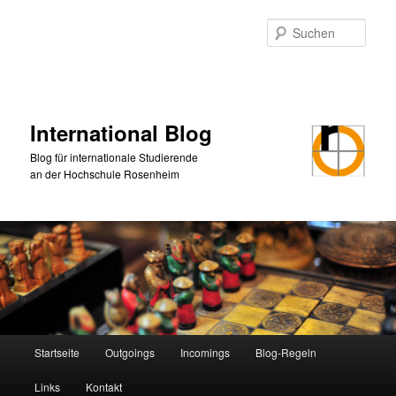
Zum
Zum
primären
sekundären
Such
Inhalt
Inhalt
springen
springen
International Blog
Blog für internationale Studierende
an der Hochschule Rosenheim
Hauptmenü
Startseite
Outgoings
Incomings
Blog-Regeln
Links
Kontakt