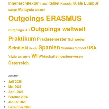
Innenarchitektur
Italien
Kuala Lumpur
Kanada
Irland
Malaysia
Malaga
Master
Outgoings ERASMUS
Outgoings weltweit
Outgoings IAD
Praktikum
Praxissemester
Schweden
Spanien
Seinäjoki
USA
Summer School
Sevilla
WI
Wirtschaftsingenieurwesen
Växjo
Waterford
Österreich
ARCHIV
Juli 2026
Mai 2026
April 2026
Februar 2026
Januar 2026
Dezember 2025