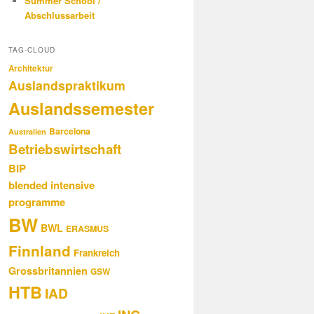
Summer School /
Abschlussarbeit
TAG-CLOUD
Architektur
Auslandspraktikum
Auslandssemester
Barcelona
Australien
Betriebswirtschaft
BIP
blended intensive
programme
BW
BWL
ERASMUS
Finnland
Frankreich
Grossbritannien
GSW
HTB
IAD