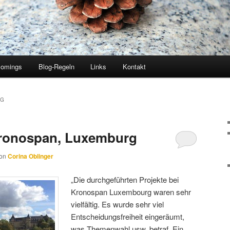
comings
Blog-Regeln
Links
Kontakt
RG
Kronospan, Luxemburg
on
Corina Oblinger
„Die durchgeführten Projekte bei
Kronospan Luxembourg waren sehr
vielfältig. Es wurde sehr viel
Entscheidungsfreiheit eingeräumt,
was Themenwahl usw. betraf. Ein