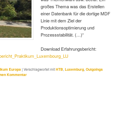
großes Thema was das Erstellen
einer Datenbank für die dortige MDF
Linie mit dem Ziel der
Produktionsoptimierung und
Prozessstabilität. (…)“
Download Erfahrungsbericht:
ericht_Praktikum_Luxembourg_LU
tikum Europa
|
Verschlagwortet mit
HTB
,
Luxemburg
,
Outgoings
inen Kommentar