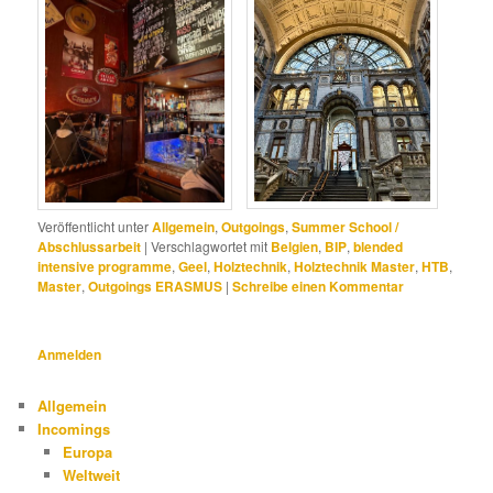
Veröffentlicht unter
Allgemein
,
Outgoings
,
Summer School /
Abschlussarbeit
|
Verschlagwortet mit
Belgien
,
BIP
,
blended
intensive programme
,
Geel
,
Holztechnik
,
Holztechnik Master
,
HTB
,
Master
,
Outgoings ERASMUS
|
Schreibe einen Kommentar
Anmelden
Allgemein
Incomings
Europa
Weltweit