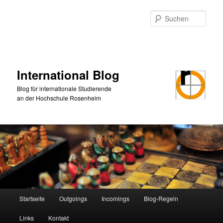
Zum
Zum
primären
sekundären
Such
Inhalt
Inhalt
springen
springen
International Blog
Blog für internationale Studierende
an der Hochschule Rosenheim
Hauptmenü
Startseite
Outgoings
Incomings
Blog-Regeln
Links
Kontakt