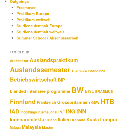
Outgoings
Freemover
Praktikum Europa
Praktikum weltweit
Studienaufenthalt Europa
Studienaufenthalt weltweit
Summer School / Abschlussarbeit
TAG-CLOUD
Auslandspraktikum
Architektur
Auslandssemester
Barcelona
Australien
Betriebswirtschaft
BIP
BW
blended intensive programme
BWL
ERASMUS
HTB
Finnland
Grossbritannien
Frankreich
GSW
INN
IAD
ING
INF
Incomings International
Innenarchitektur
Italien
Kuala Lumpur
Kanada
Irland
Malaysia
Malaga
Master