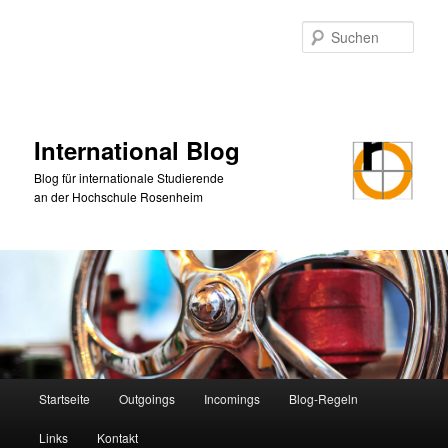
Zum
Zum
primären
sekundären
Such
Inhalt
Inhalt
springen
springen
International Blog
Blog für internationale Studierende
an der Hochschule Rosenheim
Hauptmenü
Startseite
Outgoings
Incomings
Blog-Regeln
Links
Kontakt