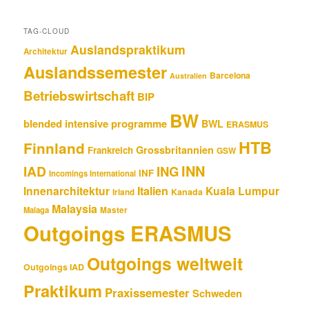
TAG-CLOUD
Auslandspraktikum
Architektur
Auslandssemester
Barcelona
Australien
Betriebswirtschaft
BIP
BW
blended intensive programme
BWL
ERASMUS
HTB
Finnland
Grossbritannien
Frankreich
GSW
INN
IAD
ING
INF
Incomings International
Innenarchitektur
Italien
Kuala Lumpur
Kanada
Irland
Malaysia
Malaga
Master
Outgoings ERASMUS
Outgoings weltweit
Outgoings IAD
Praktikum
Praxissemester
Schweden