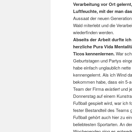
Verarbeitung vor Ort gelern
Luftfeuchte, mit der man da
Aussaat der neuen Generation
Wald miterlebt und die Verarbe
wiederfinden werden.
Abseits der Arbeit durfte ich
herzliche Pura Vida Mentalit
Ticos kennenlernen.
War schn
Geburtstagen und Partys eing
habe einfach unglaublich nette
kennengelernt. Als ich Wind d
bekommen habe, dass ein 5-a
Team der Firma
existiert
und j
Donnerstag auf einem Kunstra
Fußball gespielt wird, war ich f
fester Bestandteil des Teams 
Fußball gehört auch hier zu ein
beliebtesten Sportarten. An de
Wochenenden ging es entwed