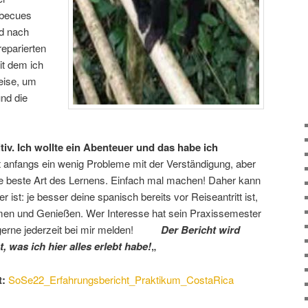
rbecues
d nach
reparierten
it dem ich
eise, um
und die
tiv. Ich wollte ein Abenteuer und das habe ich
cht anfangs ein wenig Probleme mit der Verständigung, aber
ie beste Art des Lernens. Einfach mal machen! Daher kann
 ist: je besser deine spanisch bereits vor Reiseantritt ist,
mmen und Genießen. Wer Interesse hat sein Praxissemester
h gerne jederzeit bei mir melden!
Der Bericht wird
 was ich hier alles erlebt habe!
„
t:
SoSe22_Erfahrungsbericht_Praktikum_CostaRica