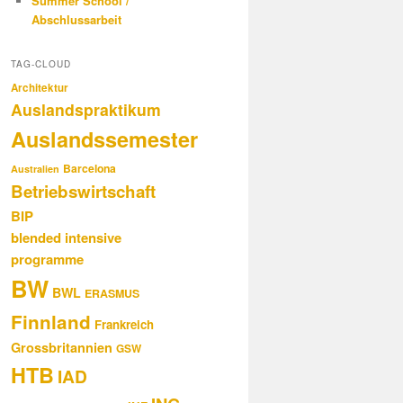
Summer School /
Abschlussarbeit
TAG-CLOUD
Architektur
Auslandspraktikum
Auslandssemester
Barcelona
Australien
Betriebswirtschaft
BIP
blended intensive
programme
BW
BWL
ERASMUS
Finnland
Frankreich
Grossbritannien
GSW
HTB
IAD