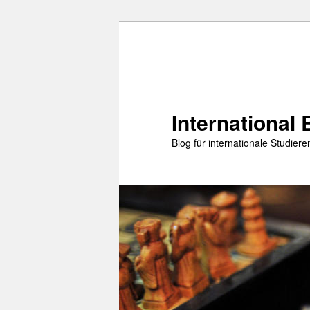
Zum
Zum
primären
sekundären
Inhalt
Inhalt
springen
springen
International 
Blog für internationale Studie