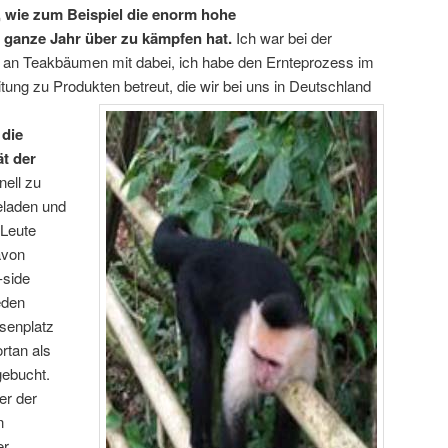
t, wie zum Beispiel die enorm hohe
s ganze Jahr über zu kämpfen hat.
Ich war bei der
 an Teakbäumen mit dabei, ich habe den Ernteprozess im
itung zu Produkten betreut, die wir bei uns in Deutschland
 die
ät der
ell zu
eladen und
 Leute
avon
-side
eden
senplatz
ortan als
gebucht.
er der
n
er