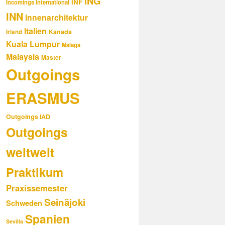
ING
INF
Incomings International
INN
Innenarchitektur
Italien
Kanada
Irland
Kuala Lumpur
Malaga
Malaysia
Master
Outgoings
ERASMUS
Outgoings IAD
Outgoings
weltweit
Praktikum
Praxissemester
Seinäjoki
Schweden
Spanien
Sevilla