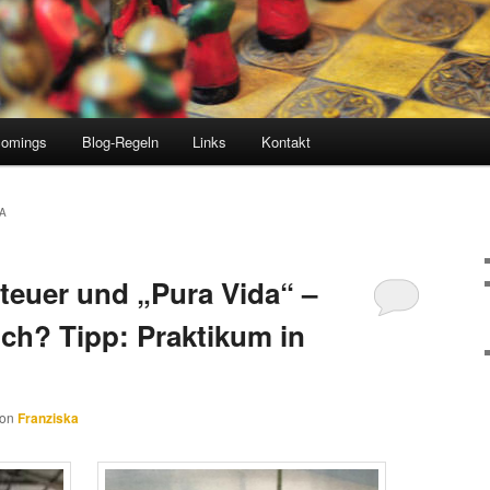
comings
Blog-Regeln
Links
Kontakt
A
teuer und „Pura Vida“ –
uch? Tipp: Praktikum in
von
Franziska