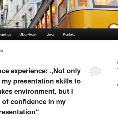
comings
Blog-Regeln
Links
Kontakt
CE
e experience: „Not only
t my presentation skills to
takes environment, but I
t of confidence in my
presentation“