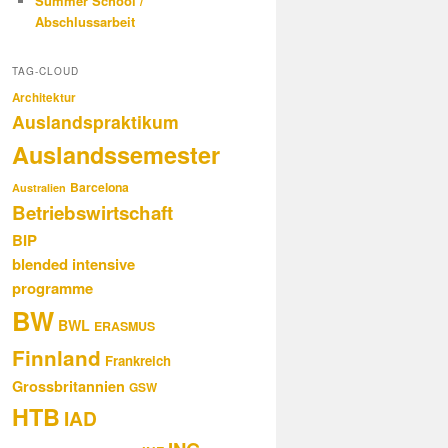
Summer School /
Abschlussarbeit
TAG-CLOUD
Architektur
Auslandspraktikum
Auslandssemester
Barcelona
Australien
Betriebswirtschaft
BIP
blended intensive
programme
BW
BWL
ERASMUS
Finnland
Frankreich
Grossbritannien
GSW
HTB
IAD