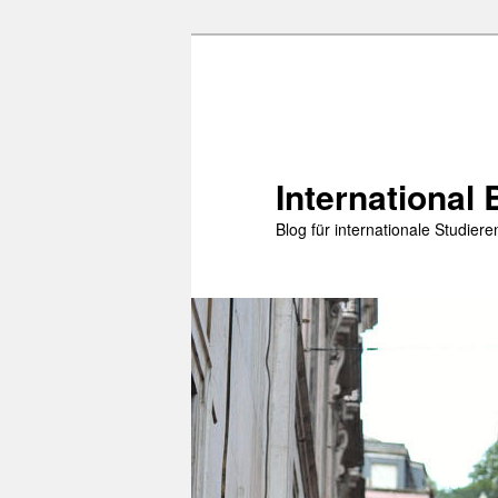
Zum
Zum
primären
sekundären
Inhalt
Inhalt
springen
springen
International 
Blog für internationale Studie