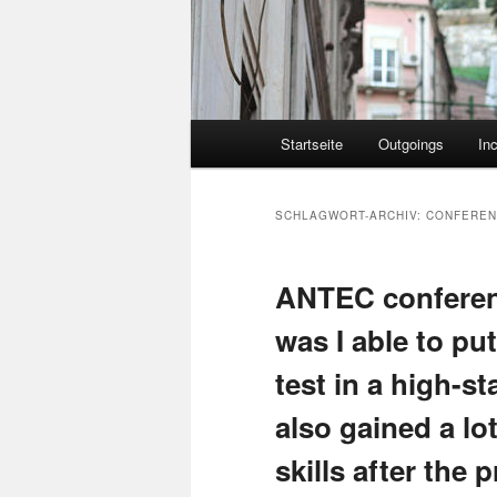
Hauptmenü
Startseite
Outgoings
In
SCHLAGWORT-ARCHIV:
CONFEREN
ANTEC conferenc
was I able to pu
test in a high-s
also gained a lo
skills after the 