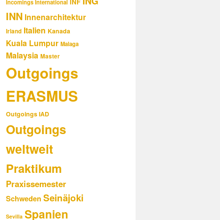
ING
INF
Incomings International
INN
Innenarchitektur
Italien
Kanada
Irland
Kuala Lumpur
Malaga
Malaysia
Master
Outgoings
ERASMUS
Outgoings IAD
Outgoings
weltweit
Praktikum
Praxissemester
Seinäjoki
Schweden
Spanien
Sevilla