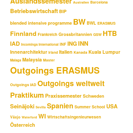
Auslandssemester
Barcelona
Australien
Betriebswirtschaft
BIP
BW
blended intensive programme
BWL
ERASMUS
HTB
Finnland
Grossbritannien
Frankreich
GSW
INN
IAD
ING
INF
Incomings International
Innenarchitektur
Italien
Kuala Lumpur
Kanada
Irland
Malaysia
Malaga
Master
Outgoings ERASMUS
Outgoings weltweit
Outgoings IAD
Praktikum
Praxissemester
Schweden
Spanien
Seinäjoki
USA
Summer School
Sevilla
WI
Wirtschaftsingenieurwesen
Växjo
Waterford
Österreich