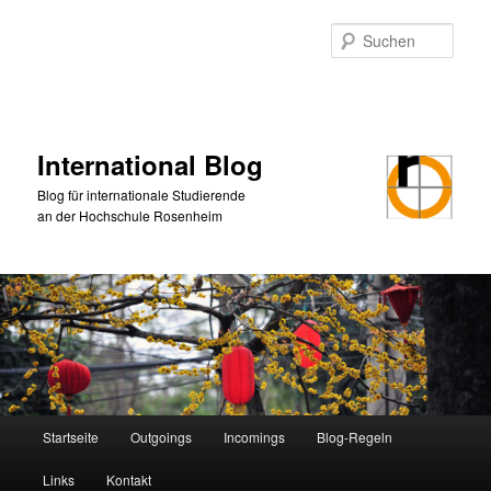
Zum
Zum
primären
sekundären
Such
Inhalt
Inhalt
springen
springen
International Blog
Blog für internationale Studierende
an der Hochschule Rosenheim
Hauptmenü
Startseite
Outgoings
Incomings
Blog-Regeln
Links
Kontakt