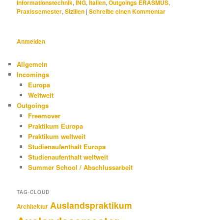
Informationstechnik
,
ING
,
Italien
,
Outgoings ERASMUS
,
Praxissemester
,
Sizilien
|
Schreibe einen Kommentar
Anmelden
Allgemein
Incomings
Europa
Weltweit
Outgoings
Freemover
Praktikum Europa
Praktikum weltweit
Studienaufenthalt Europa
Studienaufenthalt weltweit
Summer School / Abschlussarbeit
TAG-CLOUD
Auslandspraktikum
Architektur