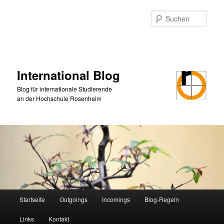
Zum
Zum
primären
sekundären
Such
Inhalt
Inhalt
springen
springen
International Blog
Blog für internationale Studierende
an der Hochschule Rosenheim
Hauptmenü
Startseite
Outgoings
Incomings
Blog-Regeln
Links
Kontakt