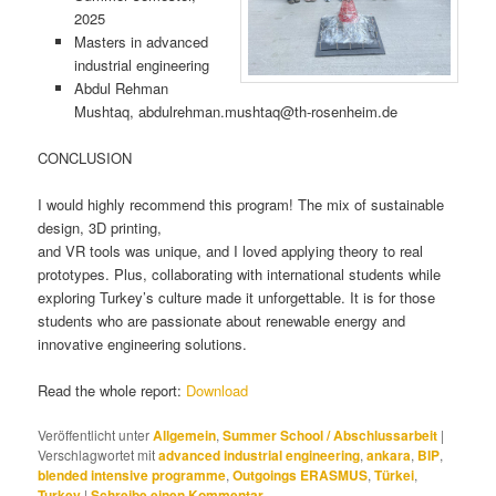
2025
Masters in advanced
industrial engineering
Abdul Rehman
Mushtaq, abdulrehman.mushtaq@th-rosenheim.de
CONCLUSION
I would highly recommend this program! The mix of sustainable
design, 3D printing,
and VR tools was unique, and I loved applying theory to real
prototypes. Plus, collaborating with international students while
exploring Turkey’s culture made it unforgettable. It is for those
students who are passionate about renewable energy and
innovative engineering solutions.
Read the whole report:
Download
Veröffentlicht unter
Allgemein
,
Summer School / Abschlussarbeit
|
Verschlagwortet mit
advanced industrial engineering
,
ankara
,
BIP
,
blended intensive programme
,
Outgoings ERASMUS
,
Türkei
,
Turkey
|
Schreibe einen Kommentar