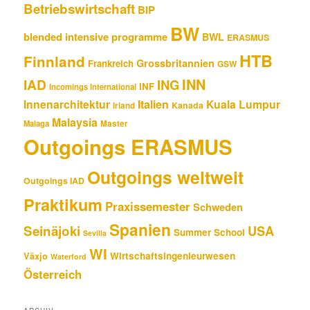
Betriebswirtschaft
BIP
BW
blended intensive programme
BWL
ERASMUS
HTB
Finnland
Grossbritannien
Frankreich
GSW
INN
IAD
ING
INF
Incomings International
Innenarchitektur
Italien
Kuala Lumpur
Kanada
Irland
Malaysia
Malaga
Master
Outgoings ERASMUS
Outgoings weltweit
Outgoings IAD
Praktikum
Praxissemester
Schweden
Spanien
Seinäjoki
USA
Summer School
Sevilla
WI
Wirtschaftsingenieurwesen
Växjo
Waterford
Österreich