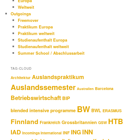
Europa
Weltweit
Outgoings
Freemover
Praktikum Europa
Praktikum weltweit
Studienaufenthalt Europa
Studienaufenthalt weltweit
Summer School / Abschlussarbeit
TAG-CLOUD
Auslandspraktikum
Architektur
Auslandssemester
Barcelona
Australien
Betriebswirtschaft
BIP
BW
blended intensive programme
BWL
ERASMUS
HTB
Finnland
Grossbritannien
Frankreich
GSW
INN
IAD
ING
INF
Incomings International