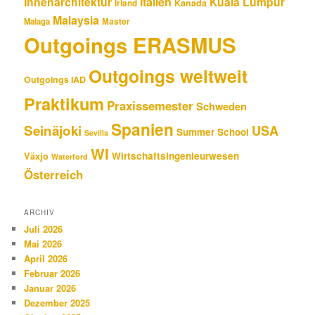
Innenarchitektur
Italien
Kuala Lumpur
Kanada
Irland
Malaysia
Malaga
Master
Outgoings ERASMUS
Outgoings weltweit
Outgoings IAD
Praktikum
Praxissemester
Schweden
Spanien
Seinäjoki
USA
Summer School
Sevilla
WI
Wirtschaftsingenieurwesen
Växjo
Waterford
Österreich
ARCHIV
Juli 2026
Mai 2026
April 2026
Februar 2026
Januar 2026
Dezember 2025