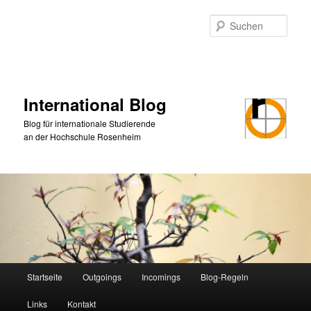
Zum
Zum
primären
sekundären
Such
Inhalt
Inhalt
springen
springen
International Blog
Blog für internationale Studierende
an der Hochschule Rosenheim
Hauptmenü
Startseite
Outgoings
Incomings
Blog-Regeln
Links
Kontakt