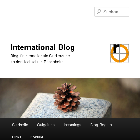
Zum
primären
Such
Inhalt
springen
International Blog
Blog für internationale Studierende
an der Hochschule Rosenheim
Hauptmenü
Startseite
Outgoings
Incomings
Blog-Regeln
Links
Kontakt