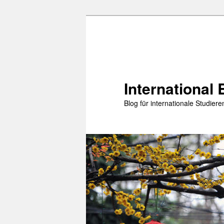
Zum
primären
Inhalt
springen
International 
Blog für internationale Studie