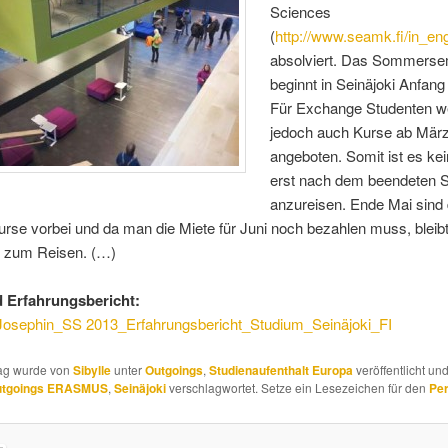
Sciences
(
http://www.seamk.fi/in_eng
absolviert. Das Sommerse
beginnt in Seinäjoki Anfang
Für Exchange Studenten w
jedoch auch Kurse ab Mär
angeboten. Somit ist es ke
erst nach dem beendeten 
anzureisen. Ende Mai sind 
rse vorbei und da man die Miete für Juni noch bezahlen muss, bleib
t zum Reisen. (…)
 Erfahrungsbericht:
Josephin_SS 2013_Erfahrungsbericht_Studium_Seinäjoki_FI
rag wurde von
Sibylle
unter
Outgoings
,
Studienaufenthalt Europa
veröffentlicht un
utgoings ERASMUS
,
Seinäjoki
verschlagwortet. Setze ein Lesezeichen für den
Pe