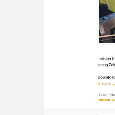
meisten Ku
genug Zei
Download
Gleixner_
Dieser Eint
Finnland
,
O