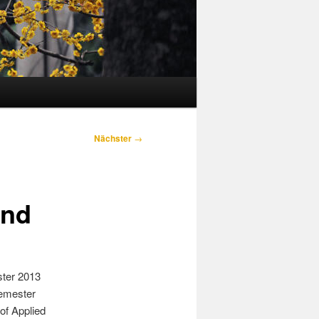
Nächster
→
and
ter 2013
emester
 of Applied