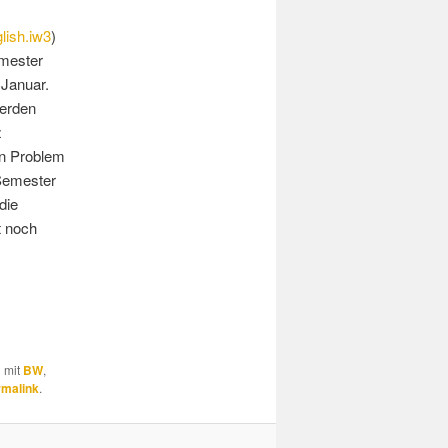
lish.iw3
)
mester
 Januar.
erden
z
in Problem
Semester
die
t noch
d mit
BW
,
rmalink
.