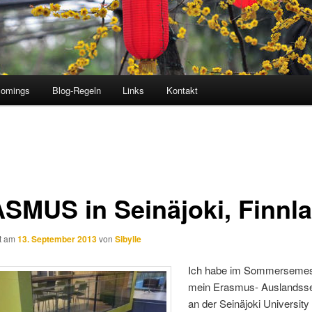
comings
Blog-Regeln
Links
Kontakt
SMUS in Seinäjoki, Finnl
ht am
13. September 2013
von
Sibylle
Ich habe im Sommersemes
mein Erasmus- Auslandss
an der Seinäjoki University