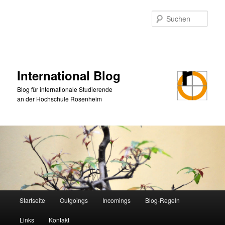
Zum
primären
Such
Inhalt
springen
International Blog
Blog für internationale Studierende
an der Hochschule Rosenheim
Hauptmenü
Startseite
Outgoings
Incomings
Blog-Regeln
Links
Kontakt