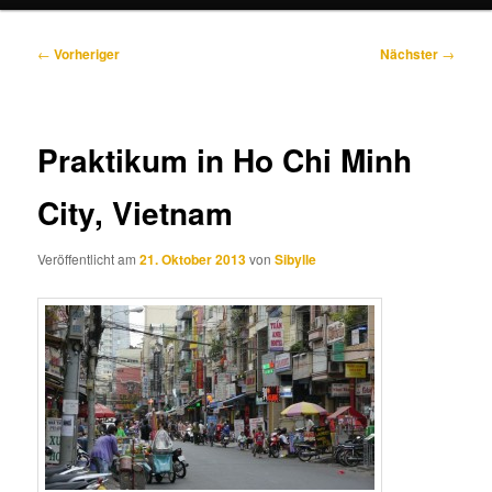
Beitragsnavigation
←
Vorheriger
Nächster
→
Praktikum in Ho Chi Minh
City, Vietnam
Veröffentlicht am
21. Oktober 2013
von
Sibylle