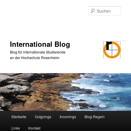
Zum
primären
Such
Inhalt
springen
International Blog
Blog für internationale Studierende
an der Hochschule Rosenheim
Hauptmenü
Startseite
Outgoings
Incomings
Blog-Regeln
Links
Kontakt