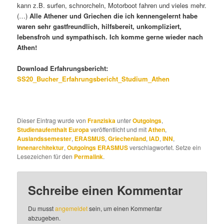
kann z.B. surfen, schnorcheln, Motorboot fahren und vieles mehr.
(…)
Alle Athener und Griechen die ich kennengelernt habe
waren sehr gastfreundlich, hilfsbereit, unkompliziert,
lebensfroh und sympathisch. Ich komme gerne wieder nach
Athen!
Download Erfahrungsbericht:
SS20_Bucher_Erfahrungsbericht_Studium_Athen
Dieser Eintrag wurde von
Franziska
unter
Outgoings
,
Studienaufenthalt Europa
veröffentlicht und mit
Athen
,
Auslandssemester
,
ERASMUS
,
Griechenland
,
IAD
,
INN
,
Innenarchitektur
,
Outgoings ERASMUS
verschlagwortet. Setze ein
Lesezeichen für den
Permalink
.
Schreibe einen Kommentar
Du musst
angemeldet
sein, um einen Kommentar
abzugeben.