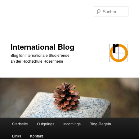
Zum
primären
Such
Inhalt
springen
International Blog
Blog für internationale Studierende
an der Hochschule Rosenheim
Hauptmenü
Startseite
Outgoings
Incomings
Blog-Regeln
Links
Kontakt