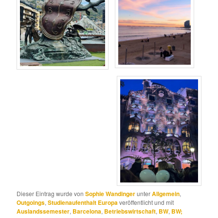
Dieser Eintrag wurde von
Sophie Wandinger
unter
Allgemein
,
Outgoings
,
Studienaufenthalt Europa
veröffentlicht und mit
Auslandssemester
,
Barcelona
,
Betriebswirtschaft
,
BW
,
BW;