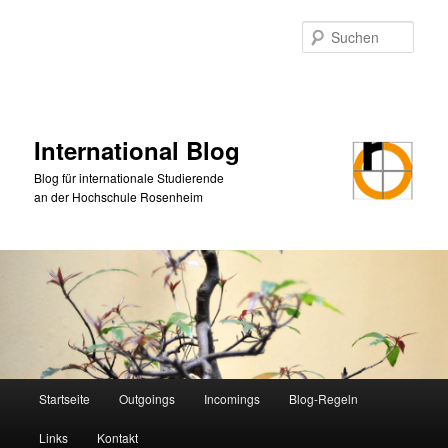
Zum
primären
Such
Inhalt
springen
International Blog
Blog für internationale Studierende
an der Hochschule Rosenheim
Hauptmenü
Startseite
Outgoings
Incomings
Blog-Regeln
Links
Kontakt