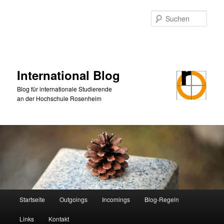
Zum
primären
Such
Inhalt
springen
International Blog
Blog für internationale Studierende
an der Hochschule Rosenheim
Hauptmenü
Startseite
Outgoings
Incomings
Blog-Regeln
Links
Kontakt