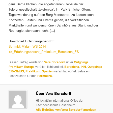
ganz Barna blicken, die abgefahrenen Gebäude der
Telefongesellschaft „telefonica“, im Park Sittiche füttern,
Tageswanderung auf den Berg Montserrat, zu kostenlosen
Konzerten, Festen und Events gehen, die vorzeitlichen
Markthallen und wunderschönen Bahnhöfe aus Stahl, und der
Rest ergibt sich dann noch. (…)
Download Erfahrungsbericht:
Schmidt Miriam WS 2014-
15_Erfahrungsbericht_Praktikum_Barcelona_ES
Dieser Eintrag wurde von
Vera Borsdorff
unter
Outgoings
,
Praktikum Europa
veröffentlicht und mit
Barcelona
,
INN
,
Outgoings
ERASMUS
,
Praktikum
,
Spanien
verschlagwortet. Setze ein
Lesezeichen für den
Permalink
.
Über Vera Borsdorff
Hilfskraft im International Office der
Fachhochschule Rosenheim.
Alle Beiträge von Vera Borsdorff anzeigen
→