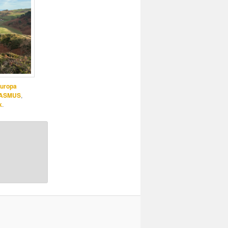
Europa
RASMUS
,
k
.