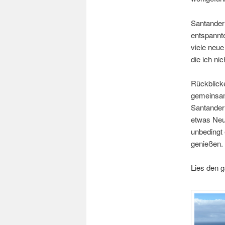
Santander
entspannte
viele neu
die ich ni
Rückblicke
gemeinsam
Santander
etwas Neu
unbedingt 
genießen.
Lies den 