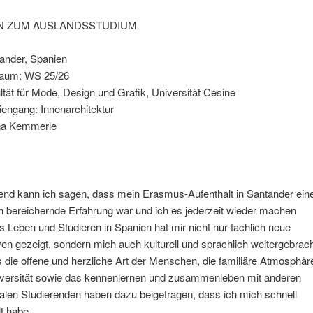
N ZUM AUSLANDSSTUDIUM
ander, Spanien
raum: WS 25/26
ltät für Mode, Design und Grafik, Universität Cesine
iengang: Innenarchitektur
na Kemmerle
end kann ich sagen, dass mein Erasmus-Aufenthalt in Santander ein
h bereichernde Erfahrung war und ich es jederzeit wieder machen
 Leben und Studieren in Spanien hat mir nicht nur fachlich neue
en gezeigt, sondern mich auch kulturell und sprachlich weitergebrach
die offene und herzliche Art der Menschen, die familiäre Atmosphär
iversität sowie das kennenlernen und zusammenleben mit anderen
nalen Studierenden haben dazu beigetragen, dass ich mich schnell
t habe.