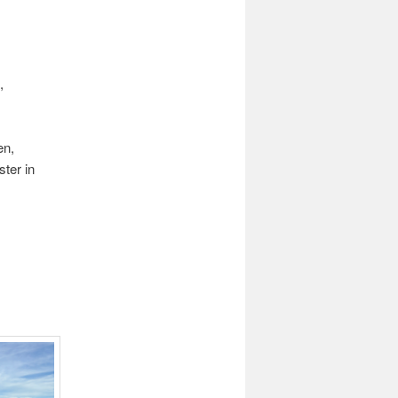
,
en,
ter in