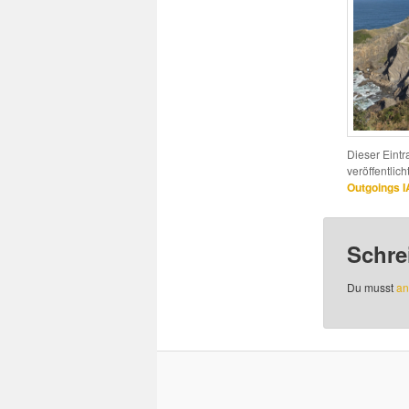
Dieser Eint
veröffentlich
Outgoings 
Schre
Du musst
an