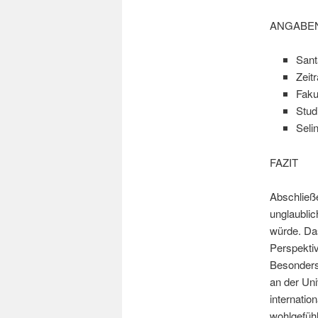
ANGABE
Sant
Zeit
Faku
Stud
Seli
FAZIT
Abschließ
unglaublic
würde. Das
Perspektiv
Besonders 
an der Un
internatio
wohlgefühl