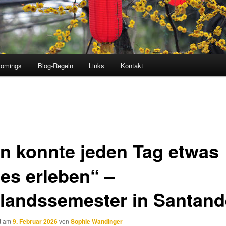
comings
Blog-Regeln
Links
Kontakt
n konnte jeden Tag etwas
es erleben“ –
landssemester in Santand
ht am
9. Februar 2026
von
Sophie Wandinger