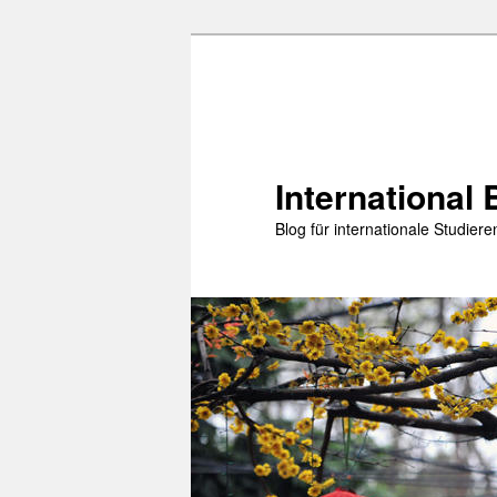
Zum
primären
Inhalt
springen
International 
Blog für internationale Studie