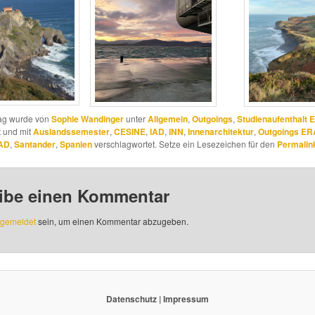
rag wurde von
Sophie Wandinger
unter
Allgemein
,
Outgoings
,
Studienaufenthalt 
t und mit
Auslandssemester
,
CESINE
,
IAD
,
INN
,
Innenarchitektur
,
Outgoings E
IAD
,
Santander
,
Spanien
verschlagwortet. Setze ein Lesezeichen für den
Permalin
ibe einen Kommentar
gemeldet
sein, um einen Kommentar abzugeben.
Datenschutz
|
Impressum