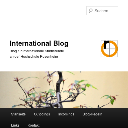
Zum
primären
Such
Inhalt
springen
International Blog
Blog für internationale Studierende
an der Hochschule Rosenheim
Hauptmenü
Startseite
Outgoings
Incomings
Blog-Regeln
Links
Kontakt